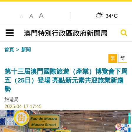
A
C
A
34°
A
搜尋
目錄
首頁
新聞
繁
简
第十三屆澳門國際旅遊（產業）博覽會下周
五（25日）登場 亮點新元素共迎旅業新趨
勢
旅遊局
2025-04-17 17:45