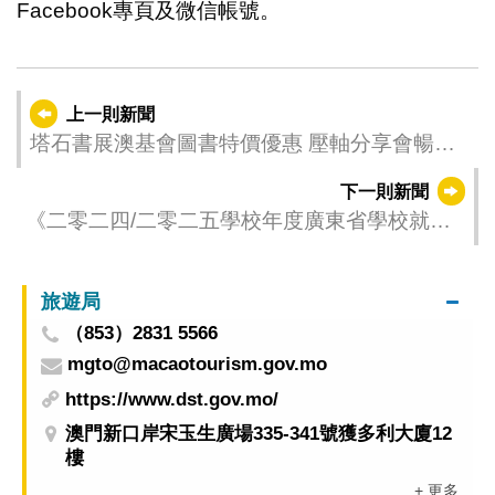
Facebook專頁及微信帳號。
上一則新聞
塔石書展澳基會圖書特價優惠 壓軸分享會暢談
澳門美味歷奇
下一則新聞
《二零二四/二零二五學校年度廣東省學校就讀
學生就學財政支援》 ——學費津貼及學習用品
津貼接受申請
旅遊局
（853）2831 5566
mgto@macaotourism.gov.mo
https://www.dst.gov.mo/
澳門新口岸宋玉生廣場335-341號獲多利大廈12
樓
+ 更多