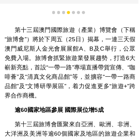
1
2
3
4
5
6
7
第十三屆澳門國際旅遊（產業）博覽會（下稱
“旅博會”）將於下周五（25日）揭幕，一連三天假
澳門威尼斯人金光會展展館A、B及C舉行，公眾
免費入場。旅博會抓緊旅遊業發展趨勢，打造6大
嶄新亮點，首設“一帶一路”專場直播帶貨宣傳、“咖
啡薈”及“清真文化商品館”等，並擴容“一帶一路商
品館”及“文博研學展區”，着力促進更多“旅遊+”跨
界合作商機。
逾
60
國家地區
參展
國際展位增
5
成
第十三屆旅博會匯聚來自亞洲、歐洲、非洲、
大洋洲及美洲等逾60個國家及地區的旅遊企業和