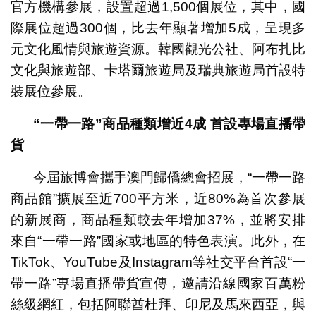
官方機構參展，設置超過1,500個展位，其中，國
際展位超過300個，比去年顯著增加5成，呈現多
元文化風情與旅遊資源。韓國觀光公社、阿布扎比
文化與旅遊部、卡塔爾旅遊局及瑞典旅遊局首設特
裝展位參展。
“
一帶一路
”
商品
種類
增近
4
成
首設專場直播帶
貨
今屆旅博會攜手澳門歸僑總會招展，“一帶一路
商品館”擴展至近700平方米，近80%為首次參展
的新展商，商品種類較去年增加37%，並將安排
來自“一帶一路”國家或地區的特色表演。此外，在
TikTok、YouTube及Instagram等社交平台首設“一
帶一路”專場直播帶貨宣傳，邀請沿線國家百萬粉
絲級網紅，包括阿聯酋杜拜、印尼及馬來西亞，與