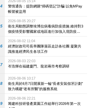
2026-08-05 15:14
4
警情通告：提防網購“掃碼登記”詐騙 以免MPay
帳號被盜用
2026-08-05 20:27
5
衛生局動態調整埃博拉病毒病防疫措施 維持對3
個疫情受影響國家或地區進行加強入境防疫措
施
2026-08-02 11:04
6
經濟財政司司長率團隊落區走訪各社團 凝聚共
識推進經濟民生各項工作
2026-08-03 22:03
7
岑浩輝在福建廈門、龍岩兩市考察調研
2026-08-06 10:17
8
衛生局於8月7日開展新一輪“長者安裝假牙計劃”
致力構建“老有所醫”的服務系統
2026-08-06 22:21
9
籌建科技研發產業園工作組舉行2026年第一次