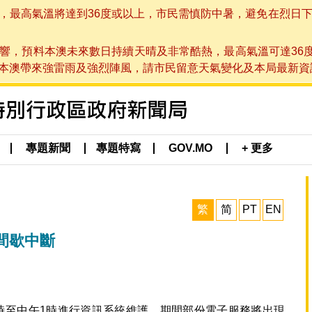
高氣溫將達到36度或以上，市民需慎防中暑，避免在烈日下進行戶
響，預料本澳未來數日持續天晴及非常酷熱，最高氣溫可達36
帶來強雷雨及強烈陣風，請市民留意天氣變化及本局最新資訊。(於 2
專題新聞
專題特寫
GOV.MO
+ 更多
繁
简
PT
EN
間歇中斷
上九時至中午1時進行資訊系統維護，期間部份電子服務將出現