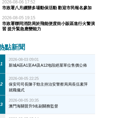
2026-08-06 17:52
市政署八月續辦多場動保活動 歡迎市民報名參加
2026-08-05 19:15
市政署聯同消防局於飛能便度街小販區進行火警演
習 提升緊急應變能力
熱點新聞
2026-08-03 09:01
1
新城A區A1至A4及A12地段經屋單位售價公佈
2026-08-05 22:25
2
保安司司長陳子勁主持治安警察局局長伍素萍
就職儀式
2026-08-05 20:35
3
澳門海關晉升9名副關務監督