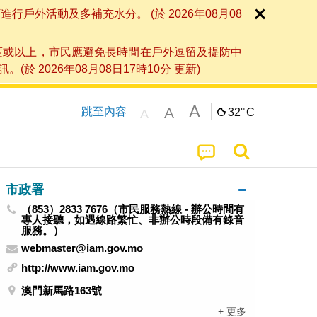
外活動及多補充水分。 (於 2026年08月08
度或以上，市民應避免長時間在戶外逗留及提防中
026年08月08日17時10分 更新)
A
A
跳至內容
32°
C
A
市政署
（853）2833 7676（市民服務熱線 - 辦公時間有
專人接聽，如遇線路繁忙、非辦公時段備有錄音
服務。）
webmaster@iam.gov.mo
http://www.iam.gov.mo
澳門新馬路163號
+ 更多