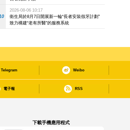
2026-08-06 10:17
10
衛生局於8月7日開展新一輪“長者安裝假牙計劃”
致力構建“老有所醫”的服務系統
Telegram
Weibo
電子報
RSS
下載手機應用程式
澳門政府新聞 APP - App Store 下載
澳門政府新聞 APP - Google Pla
澳門政府新聞 APP -