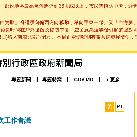
部份地區最高氣溫將達到36度或以上，市民需慎防中暑，避免在烈
白海豚」將繼續向偏西方向移動，移向華東一帶。受「白海豚
避免長時間在戶外逗留及提防中暑，並留意高溫觸發引起的強對
8日)移入南海北部並減弱。本局正密切監測有關系統發展情況，請市
專題新聞
專題特寫
GOV.MO
+ 更多
繁
PT
次工作會議