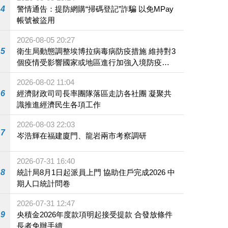
4
警情通告：提防網購“掃碼登記”詐騙 以免MPay
帳號被盜用
2026-08-05 20:27
5
衛生局動態調整埃博拉病毒病防疫措施 維持對3
個疫情受影響國家或地區進行加強入境防疫措
施
2026-08-02 11:04
6
經濟財政司司長率團隊落區走訪各社團 凝聚共
識推進經濟民生各項工作
2026-08-03 22:03
7
岑浩輝在福建廈門、龍岩兩市考察調研
2026-07-31 16:40
8
統計局8月1日起派員上門 協助住戶完成2026 中
期人口統計問卷
2026-07-31 12:47
9
央積金2026年度款項明起接受提款 合發放條件
長者免辦手續