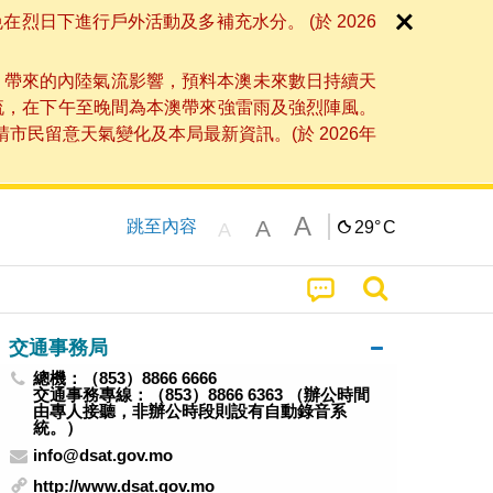
日下進行戶外活動及多補充水分。 (於 2026
」帶來的內陸氣流影響，預料本澳未來數日持續天
流，在下午至晚間為本澳帶來強雷雨及強烈陣風。
民留意天氣變化及本局最新資訊。(於 2026年
A
A
跳至內容
29°
C
A
交通事務局
總機：（853）8866 6666
交通事務專線：（853）8866 6363 （辦公時間
由專人接聽，非辦公時段則設有自動錄音系
統。）
info@dsat.gov.mo
http://www.dsat.gov.mo