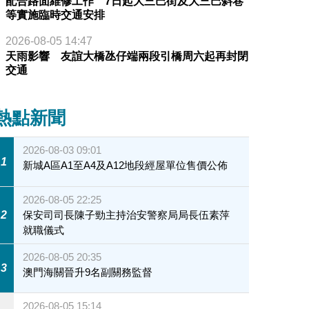
配合路面維修工作 7日起大三巴街及大三巴斜巷
等實施臨時交通安排
2026-08-05 14:47
天雨影響 友誼大橋氹仔端兩段引橋周六起再封閉
交通
熱點新聞
2026-08-03 09:01
1
新城A區A1至A4及A12地段經屋單位售價公佈
2026-08-05 22:25
2
保安司司長陳子勁主持治安警察局局長伍素萍
就職儀式
2026-08-05 20:35
3
澳門海關晉升9名副關務監督
2026-08-05 15:14