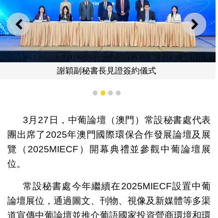
上一則
下一
謝穎副秘書長見證簽約儀式
1
2
3
4
3月27日，中葡論壇（澳門）常設秘書處代表
團出席了2025年澳門國際環保合作發展論壇及展
覽（2025MIECF）開幕典禮並參觀中葡論壇展
位。
常設秘書處今年繼續在2025MIECF設置中葡
論壇展位，通過圖文、刊物、視像及新媒體等多渠
道宣傳中葡論壇並推介葡語國家投資營商環境和環