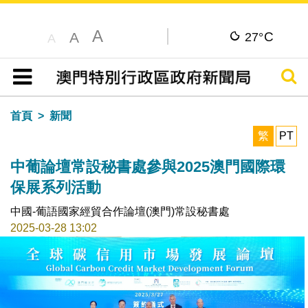
A
C
A
27°
A
搜尋
目錄
首頁
新聞
繁
PT
中葡論壇常設秘書處參與2025澳門國際環
保展系列活動
中國-葡語國家經貿合作論壇(澳門)常設秘書處
2025-03-28 13:02