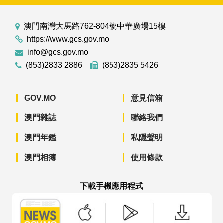
澳門南灣大馬路762-804號中華廣場15樓
https://www.gcs.gov.mo
info@gcs.gov.mo
(853)2833 2886
(853)2835 5426
GOV.MO
意見信箱
澳門雜誌
聯絡我們
澳門年鑑
私隱聲明
澳門相簿
使用條款
下載手機應用程式
澳門政府新聞 APP - App Store 下載
澳門政府新聞 APP - Googl
澳門政府新聞 