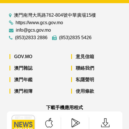
澳門南灣大馬路762-804號中華廣場15樓
https://www.gcs.gov.mo
info@gcs.gov.mo
(853)2833 2886
(853)2835 5426
GOV.MO
意見信箱
澳門雜誌
聯絡我們
澳門年鑑
私隱聲明
澳門相簿
使用條款
下載手機應用程式
澳門政府新聞 APP - App Store 下載
澳門政府新聞 APP - Googl
澳門政府新聞 