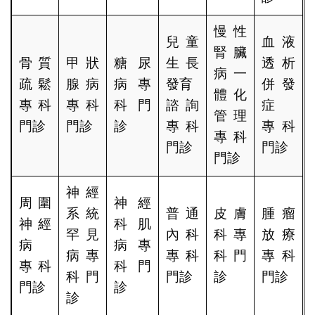
慢性
兒童
血液
腎臟
骨質
甲狀
糖尿
生長
透析
病一
疏鬆
腺病
病專
發育
併發
體化
專科
專科
科門
諮詢
症
管理
門診
門診
診
專科
專科
專科
門診
門診
門診
神經
周圍
神經
系統
普通
皮膚
腫瘤
神經
科肌
罕見
內科
科專
放療
病
病專
病專
專科
科門
專科
專科
科門
科門
門診
診
門診
門診
診
診