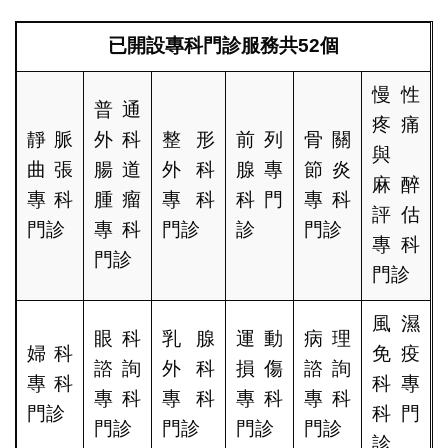
已開設專科門診服務共
52
個
慢性
普通
疼痛
靜脈
外科
整形
前列
骨關
與
曲張
腸道
外科
腺專
節炎
麻醉
專科
腫瘤
專科
科門
專科
評估
門診
專科
門診
診
門診
專科
門診
門診
風濕
眼科
乳腺
運動
病理
婦科
免疫
諮詢
外科
損傷
諮詢
專科
科專
專科
專科
專科
專科
門診
科門
門診
門診
門診
門診
診