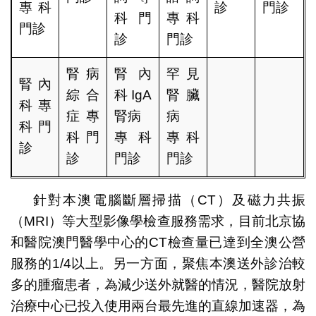
專科
診
門診
科門
專科
門診
診
門診
腎病
腎內
罕見
腎內
綜合
科IgA
腎臟
科專
症專
腎病
病
科門
科門
專科
專科
診
診
門診
門診
針對本澳電腦斷層掃描（CT）及磁力共振
（MRI）等大型影像學檢查服務需求，目前北京協
和醫院澳門醫學中心的CT檢查量已達到全澳公營
服務的1/4以上。另一方面，聚焦本澳送外診治較
多的腫瘤患者，為減少送外就醫的情況，醫院放射
治療中心已投入使用兩台最先進的直線加速器，為