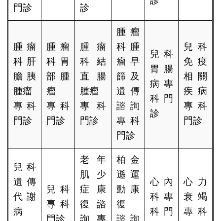
診
門診
診
腫瘤
腫瘤
腫瘤
腫瘤
科腫
兒科
兒科
科肝
科胃
科結
瘤早
免疫
胃腸
膽胰
部腫
直腸
篩及
相關
病專
腫瘤
瘤
腫瘤
遺傳
疾病
科門
專科
專科
專科
諮詢
專科
診
門診
門診
門診
專科
門診
門診
老年
柏金
兒科
肌少
遜運
遺傳
心內
心力
兒科
症康
動康
代謝
科專
衰竭
專科
復諮
復
病
科門
專科
門診
詢專
諮詢