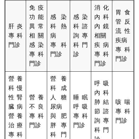
免疫
消化
胃食
功能
感染
感染
內科
管反
肝炎
異常
科熱
科諮
內鏡
流性
專科
相關
病
詢專
相關
疾病
門診
感染
專科
科門
疾病
專科
專科
門診
診
專科
門診
門診
門診
營養
營養
呼吸
科慢
科成
內科
性腎
營養
人糖
睡眠
肺結
咳喘
臓病
不良
尿病
呼吸
節諮
專科
營養
專科
與肥
專科
詢專
門診
治療
門診
胖專
門診
科門
專科
科門