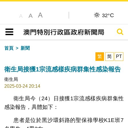
A
C
A
32°
A
搜尋
目錄
首頁
新聞
繁
简
PT
衛生局接獲1宗流感樣疾病群集性感染報告
衛生局
2025-03-24 20:14
衛生局今（24）日接獲1宗流感樣疾病群集性
感染報告，具體如下：
患者是位於黑沙環斜路的聖保祿學校K1E班7