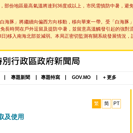
部份地區最高氣溫將達到36度或以上，市民需慎防中暑，避免在烈
白海豚」將繼續向偏西方向移動，移向華東一帶。受「白海豚
避免長時間在戶外逗留及提防中暑，並留意高溫觸發引起的強對
8日)移入南海北部並減弱。本局正密切監測有關系統發展情況，請市
專題新聞
專題特寫
GOV.MO
+ 更多
繁
简
PT
取及使用