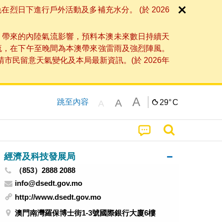
日下進行戶外活動及多補充水分。 (於 2026
」帶來的內陸氣流影響，預料本澳未來數日持續天
流，在下午至晚間為本澳帶來強雷雨及強烈陣風。
民留意天氣變化及本局最新資訊。(於 2026年
A
A
跳至內容
29°
C
A
經濟及科技發展局
（853）2888 2088
info@dsedt.gov.mo
http://www.dsedt.gov.mo
澳門南灣羅保博士街1-3號國際銀行大廈6樓