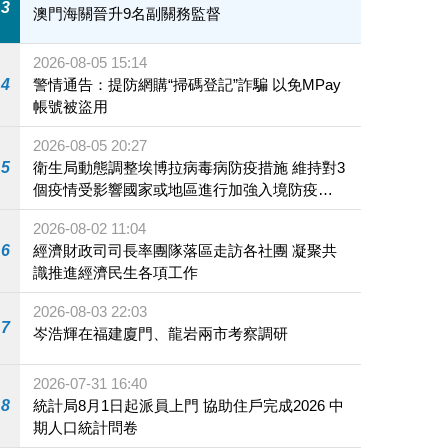
3
澳門海關晉升9名副關務監督
2026-08-05 15:14
4
警情通告：提防網購“掃碼登記”詐騙 以免MPay
帳號被盜用
2026-08-05 20:27
5
衛生局動態調整埃博拉病毒病防疫措施 維持對3
個疫情受影響國家或地區進行加強入境防疫措
施
2026-08-02 11:04
6
經濟財政司司長率團隊落區走訪各社團 凝聚共
識推進經濟民生各項工作
2026-08-03 22:03
7
岑浩輝在福建廈門、龍岩兩市考察調研
2026-07-31 16:40
8
統計局8月1日起派員上門 協助住戶完成2026 中
期人口統計問卷