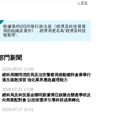
+ 更多
根據第45/2020號行政法規《經濟及科技發展
局的組織及運作》，經濟局更名為“經濟及科技
發展局”。
部門新聞
2026-08-07 12:00
經科局聯同消防局及治安警察局推動燃料倉庫舉行
逃生疏散演習 強化業界應急處理能力
2026-07-31 17:46
經科局及科技基金聯同新濠博亞娛樂合辦產學研反
向商業配對會 以技術需求引導科研成果轉化
2026-07-27 11:51