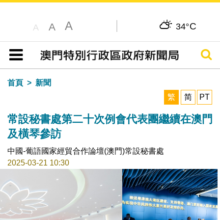
A
C
A
34°
A
搜尋
目錄
首頁
新聞
繁
简
PT
常設秘書處第二十次例會代表團繼續在澳門
及橫琴參訪
中國-葡語國家經貿合作論壇(澳門)常設秘書處
2025-03-21 10:30