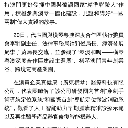
持澳門更好發揮中國與葡語國家“精準聯繫人”作
用，積極參與澳琴一體化建設，見證和講好“一國
兩制”偉大實踐的故事。
20日，代表團與橫琴粵澳深度合作區執行委員
會李翀副主任、法律事務局鐘穎儀局長、經濟發展
局李子蔚局長交流，並參觀了“琴澳和鳴——橫琴
粵澳深度合作區建設主題展”、橫琴澳門青年創業
谷、跨境電商產業園。
在澳資企業真健康（廣東橫琴）醫療科技有限
公司，代表團瞭解了該公司研發國內首創“穿刺手
術導航定位系統”和國際首創“導航定位微波消融系
統”，觀看了人工智能助力早期腫瘤精准診療示範
以及再生醫學產品器官修復智能機器人。