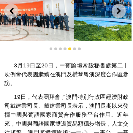
上一則
下一
1
2
3
4
5
6
7
參觀琴澳和鳴——橫琴粵澳深度合作區建設主題展
3月19日至20日，中葡論壇常設秘書處第二十
次例會代表團繼續在澳門及橫琴粵澳深度合作區參
訪。
19日，代表團拜會了澳門特別行政區經濟財政
司戴建業司長。戴建業司長表示，澳門長期以來發
揮中國與葡語國家商貿合作服務平台作用。近年
來，中國與葡語國家雙邊貿易額穩步增長，人文交
往頻繁。澳門將繼續圍繞“一中心、一平台、一基