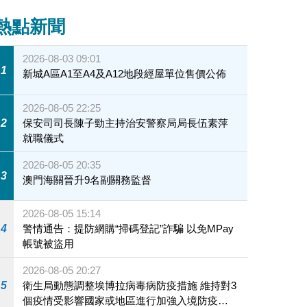
熱點新聞
2026-08-03 09:01
1
新城A區A1至A4及A12地段經屋單位售價公佈
2026-08-05 22:25
2
保安司司長陳子勁主持治安警察局局長伍素萍
就職儀式
2026-08-05 20:35
3
澳門海關晉升9名副關務監督
2026-08-05 15:14
4
警情通告：提防網購“掃碼登記”詐騙 以免MPay
帳號被盜用
2026-08-05 20:27
5
衛生局動態調整埃博拉病毒病防疫措施 維持對3
個疫情受影響國家或地區進行加強入境防疫措