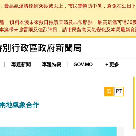
高氣溫將達到36度或以上，市民需慎防中暑，避免在烈日下進行戶
響，預料本澳未來數日持續天晴及非常酷熱，最高氣溫可達36
帶來強雷雨及強烈陣風，請市民留意天氣變化及本局最新資訊。(於 2
專題新聞
專題特寫
GOV.MO
+ 更多
繁
PT
化兩地氣象合作