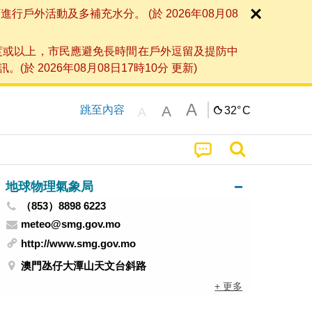
外活動及多補充水分。 (於 2026年08月08
度或以上，市民應避免長時間在戶外逗留及提防中
026年08月08日17時10分 更新)
A
A
跳至內容
32°
C
A
地球物理氣象局
（853）8898 6223
meteo@smg.gov.mo
http://www.smg.gov.mo
澳門氹仔大潭山天文台斜路
+ 更多