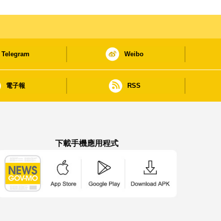
Telegram
Weibo
電子報
RSS
下載手機應用程式
澳門政府新聞 APP - App Store 下載
澳門政府新聞 APP - Google Pla
澳門政府新聞 APP -