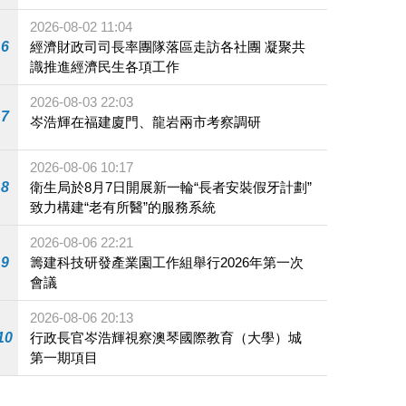
施
2026-08-02 11:04
6
經濟財政司司長率團隊落區走訪各社團 凝聚共
識推進經濟民生各項工作
2026-08-03 22:03
7
岑浩輝在福建廈門、龍岩兩市考察調研
2026-08-06 10:17
8
衛生局於8月7日開展新一輪“長者安裝假牙計劃”
致力構建“老有所醫”的服務系統
2026-08-06 22:21
9
籌建科技研發產業園工作組舉行2026年第一次
會議
2026-08-06 20:13
10
行政長官岑浩輝視察澳琴國際教育（大學）城
第一期項目