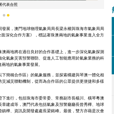
署代表合照
1
2
同發展，澳門地球物理氣象局局長梁永權與珠海市氣象局局
象全面深化合作方案》，標誌著珠澳兩地的氣象事業進入全方
珠澳兩地將在過往良好的合作基礎上，進一步深化氣象探測
強化氣象災害預警聯防、促進人工智能應用於氣象業務的科
進兩地的氣象事業發展。
以下簡稱合作區）的氣象服務，並探索構建與琴澳一體化相
防災減災聯動機制，從而為合作區的公眾提供更便捷和多樣
證下進行，包括珠海市委常委、常務副市長楊川、橫琴粵澳
長章建成等，澳門代表包括氣象及預警廳廳長曾秀樺、地球
陸鎮樺、資訊及開發處處長梁銘峰。最後，雙方亦藉是次會