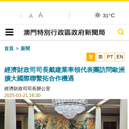
A
C
A
31°
A
搜尋
目錄
首頁
新聞
繁
简
PT
EN
經濟財政司司長戴建業率領代表團訪問歐洲
擴大國際聯繫拓合作機遇
經濟財政司司長辦公室
2025-03-21 16:30