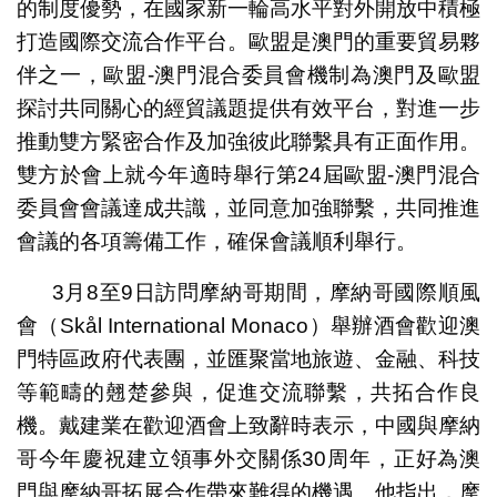
的制度優勢，在國家新一輪高水平對外開放中積極
打造國際交流合作平台。歐盟是澳門的重要貿易夥
伴之一，歐盟-澳門混合委員會機制為澳門及歐盟
探討共同關心的經貿議題提供有效平台，對進一步
推動雙方緊密合作及加強彼此聯繫具有正面作用。
雙方於會上就今年適時舉行第24屆歐盟-澳門混合
委員會會議達成共識，並同意加強聯繫，共同推進
會議的各項籌備工作，確保會議順利舉行。
3月8至9日訪問摩納哥期間，摩納哥國際順風
會（Skål International Monaco）舉辦酒會歡迎澳
門特區政府代表團，並匯聚當地旅遊、金融、科技
等範疇的翹楚參與，促進交流聯繫，共拓合作良
機。戴建業在歡迎酒會上致辭時表示，中國與摩納
哥今年慶祝建立領事外交關係30周年，正好為澳
門與摩納哥拓展合作帶來難得的機遇。他指出，摩