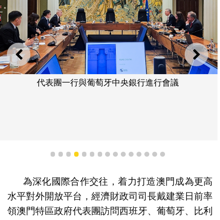
上一則
下一
代表團一行與葡萄牙中央銀行進行會議
1
2
3
4
5
6
7
8
9
10
11
12
13
14
15
為深化國際合作交往，着力打造澳門成為更高
水平對外開放平台，經濟財政司司長戴建業日前率
領澳門特區政府代表團訪問西班牙、葡萄牙、比利