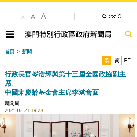
A
C
A
28°
A
搜尋
目錄
首頁
新聞
繁
简
PT
行政長官岑浩輝與第十三屆全國政協副主
席、
中國宋慶齡基金會主席李斌會面
新聞局
2025-03-21 19:28