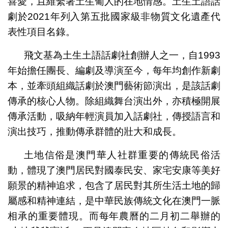
喜愛，且維繫著土生葡人的在地情感。土生土語話
劇於2021年列入第五批國家級非物質文化遺產代
表性項目名錄。
飛文基為土生土語話劇社創辦人之一，自1993
年始擔任團長、編劇及導演至今，每年均創作新劇
本，並牽頭組織話劇於澳門藝術節演出，是該話劇
傳承的核心人物。除組織舞台演出外，亦積極開展
傳承活動，吸納年輕演員加入話劇社，傳授語言和
演出技巧，推動傳承群體的壯大和成長。
土地信俗是澳門華人社群重要的傳統民俗活
動，體現了澳門居民對國泰民安、家宅安康等美好
願景的精神追求，包含了居民對其所生活土地的歸
屬感和精神連結，是中華民族傳統文化在澳門一脈
相承的重要體現。而每年農曆的二月初二舉辦的