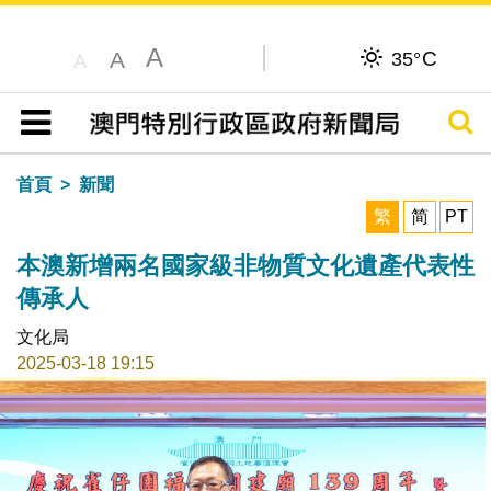
A
C
A
35°
A
搜尋
目錄
首頁
新聞
繁
简
PT
本澳新增兩名國家級非物質文化遺產代表性
傳承人
文化局
2025-03-18 19:15