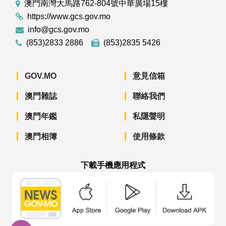
澳門南灣大馬路762-804號中華廣場15樓
https://www.gcs.gov.mo
info@gcs.gov.mo
(853)2833 2886
(853)2835 5426
GOV.MO
意見信箱
澳門雜誌
聯絡我們
澳門年鑑
私隱聲明
澳門相簿
使用條款
下載手機應用程式
澳門政府新聞 APP - App Store 下載
澳門政府新聞 APP - Googl
澳門政府新聞 