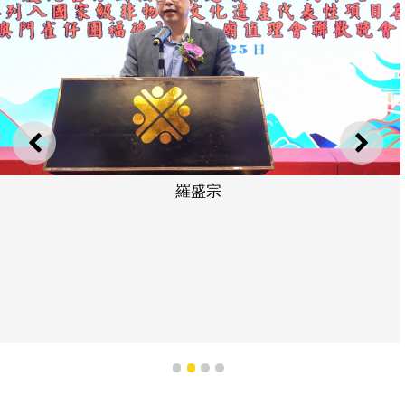
上一則
下一
羅盛宗
1
2
3
4