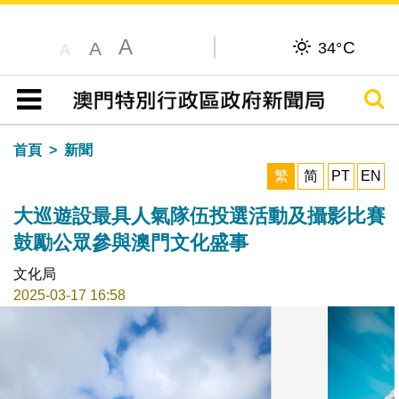
A
C
A
34°
A
搜尋
目錄
首頁
新聞
繁
简
PT
EN
大巡遊設最具人氣隊伍投選活動及攝影比賽
鼓勵公眾參與澳門文化盛事
文化局
2025-03-17 16:58