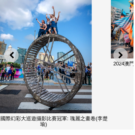
上一則
下一
2024澳門國際幻彩大巡遊攝影比賽亞軍: 群雀輕舞(周嘉輝