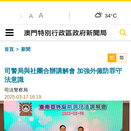
A
C
A
34°
A
搜尋
目錄
首頁
新聞
繁
简
司警局與社團合辦講解會 加強外僱防罪守
法意識
司法警察局
2025-03-17 16:19