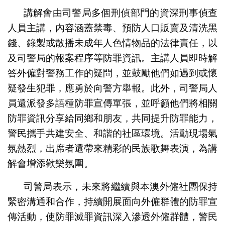
講解會由司警局多個刑偵部門的資深刑事偵查
人員主講，內容涵蓋禁毒、預防人口販賣及清洗黑
錢、錄製或散播未成年人色情物品的法律責任，以
及司警局的報案程序等防罪資訊。主講人員即時解
答外僱對警務工作的疑問，並鼓勵他們如遇到或懷
疑發生犯罪，應勇於向警方舉報。此外，司警局人
員還派發多語種防罪宣傳單張，並呼籲他們將相關
防罪資訊分享給同鄉和朋友，共同提升防罪能力，
警民攜手共建安全、和諧的社區環境。活動現場氣
氛熱烈，出席者還帶來精彩的民族歌舞表演，為講
解會增添歡樂氛圍。
司警局表示，未來將繼續與本澳外僱社團保持
緊密溝通和合作，持續開展面向外僱群體的防罪宣
傳活動，使防罪滅罪資訊深入滲透外僱群體，警民