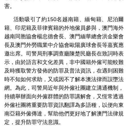
害。
活動吸引了約150名越南籍、緬甸籍、尼泊爾
籍、印尼籍及菲律賓籍的外地僱員參與，澳門海外
越南同胞協會楊忠德會長、澳門緬華總會洪金樂會
長及澳門外勞職業中介協會歐陽廣球會長等嘉賓應
邀出席。司警局刑事調查廳陳楚民廳長在致詞時表
示，由於語言和文化差異，非中國籍外僱可能較難
及時獲取警方發佈的防罪及普法資訊，在遇到困難
時不知如何求助，又或因不了解本澳法律而誤墮法
網。為此，司警局近年與外僱社團建立溝通機制，
持續舉辦面向外僱群體的防罪講解會，又恆常透過
外僱社團將重要防罪資訊翻譯為多語種，以便向東
南亞籍外僱傳達，幫助他們更好地了解澳門法律規
定，提升防罪守法意識。