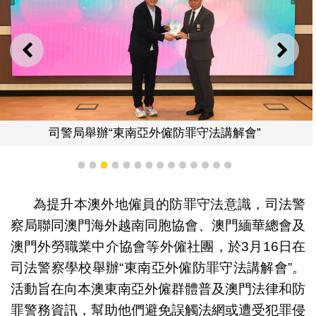
上一則
下一
司警局舉辦“東南亞外僱防罪守法講解會”
1
2
3
4
5
6
7
8
9
10
11
12
13
14
為提升本澳外地僱員的防罪守法意識，司法警
察局聯同澳門海外越南同胞協會、澳門緬華總會及
澳門外勞職業中介協會等外僱社團，於3月16日在
司法警察學校舉辦“東南亞外僱防罪守法講解會”。
活動旨在向本澳東南亞外僱群體普及澳門法律和防
罪警務資訊，幫助他們避免誤觸法網或遭受犯罪侵