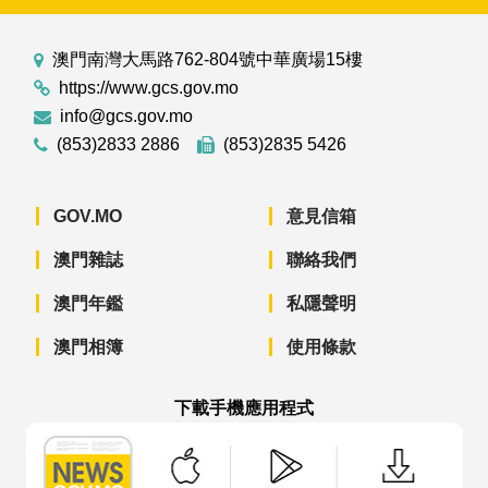
澳門南灣大馬路762-804號中華廣場15樓
https://www.gcs.gov.mo
info@gcs.gov.mo
(853)2833 2886
(853)2835 5426
GOV.MO
意見信箱
澳門雜誌
聯絡我們
澳門年鑑
私隱聲明
澳門相簿
使用條款
下載手機應用程式
澳門政府新聞 APP - App Store 下載
澳門政府新聞 APP - Googl
澳門政府新聞 