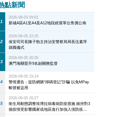
熱點新聞
2026-08-03 09:01
1
新城A區A1至A4及A12地段經屋單位售價公佈
2026-08-05 22:25
2
保安司司長陳子勁主持治安警察局局長伍素萍
就職儀式
2026-08-05 20:35
3
澳門海關晉升9名副關務監督
2026-08-05 15:14
4
警情通告：提防網購“掃碼登記”詐騙 以免MPay
帳號被盜用
2026-08-05 20:27
5
衛生局動態調整埃博拉病毒病防疫措施 維持對3
個疫情受影響國家或地區進行加強入境防疫措
施