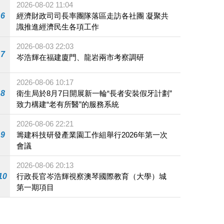
2026-08-02 11:04
6
經濟財政司司長率團隊落區走訪各社團 凝聚共
識推進經濟民生各項工作
2026-08-03 22:03
7
岑浩輝在福建廈門、龍岩兩市考察調研
2026-08-06 10:17
8
衛生局於8月7日開展新一輪“長者安裝假牙計劃”
致力構建“老有所醫”的服務系統
2026-08-06 22:21
9
籌建科技研發產業園工作組舉行2026年第一次
會議
2026-08-06 20:13
10
行政長官岑浩輝視察澳琴國際教育（大學）城
第一期項目