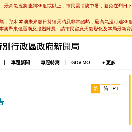
高氣溫將達到36度或以上，市民需慎防中暑，避免在烈日下進行戶
響，預料本澳未來數日持續天晴及非常酷熱，最高氣溫可達36
帶來強雷雨及強烈陣風，請市民留意天氣變化及本局最新資訊。(於 2
專題新聞
專題特寫
GOV.MO
+ 更多
繁
简
PT
告