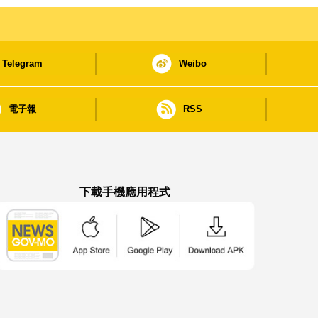
Telegram
Weibo
電子報
RSS
下載手機應用程式
澳門政府新聞 APP - App Store 下載
澳門政府新聞 APP - Google Pla
澳門政府新聞 APP -