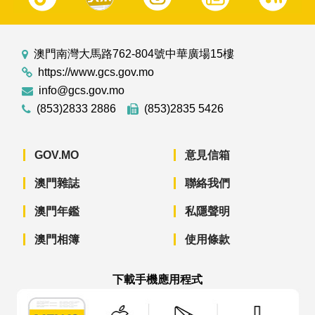
澳門南灣大馬路762-804號中華廣場15樓
https://www.gcs.gov.mo
info@gcs.gov.mo
(853)2833 2886
(853)2835 5426
GOV.MO
意見信箱
澳門雜誌
聯絡我們
澳門年鑑
私隱聲明
澳門相簿
使用條款
下載手機應用程式
澳門政府新聞 APP - App Store 下載
澳門政府新聞 APP - Googl
澳門政府新聞 