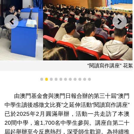
上一則
下一
“閱讀寫作講座" 花絮
1
2
3
4
5
6
7
8
9
10
11
由澳門基金會與澳門日報合辦的第三十屆“澳門
中學生讀後感徵文比賽”之延伸活動“閱讀寫作講座”
已於2025年2月圓滿舉辦，活動一共走訪了本澳
20間中學，逾1,700名中學生參與。講座自第二十
屆起舉辦至今反應熱烈，深受師生歡迎。為持續推