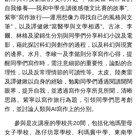
自我修養──我和中學生讀後感徵文比賽的故事”、
紫寧“寫作旅行──運用想像力尋找自己的風格與文
筆”，以及譚健鍬“當醫學與文學相遇”。古冰、李
爾、林格及梁錦生分別與同學們分享科幻小說及電
影，藉此探討科幻與創作的過程，以及科幻與現實
的邊界。水月、李峻一及李懿則分享寫作心得，提
醒同學們寫作時，需注意細節的重要性，論點的合
理性，以及反常理情節的可讀性等。太皮、陸奧雷
及譚健鍬以自身的經驗，勉勵同學們通過閱讀開闊
眼界，提升自我，並透過寫作分享所見所聞，清晰
思路。紫寧以寫作旅行為題，引領同學們思考創
作，並討論人類與AI寫作上的分別。
參與是次講座的學校共20間，包括化地瑪聖母
女子學校、氹仔坊眾學校、利瑪竇中學、東南學