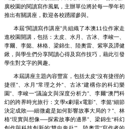
廣校園的閱讀寫作風氣，主辦單位將於每一學年初
推出有關講座，歡迎各校踴躍參與。
本屆“閱讀寫作講座”共組織了本澳11位作家走
進校園開講，包括：太皮、水月、古冰、李峻一、
李爾、李懿、林格、梁錦生、陸奧雷、紫寧及譚健
鍬，與學生們分享閱讀心得及寫作技巧，藉此引發
學生對文字的興趣。
本屆講座主題內容豐富，包括太皮“沒有捷徑的
捷徑”、水月“常理之外”、古冰“建構你的科幻樂
園”、李峻一“議論文與深度分析力”、李爾“澳門科
幻的跨界時光旅行：文學x劇場x電影”、李懿“細節
決定成敗──細微處是如何影響故事大局的？”、林
格“現實與想像──探索故事的邊界”、梁錦生“科幻
創作與科技創新的‘雙向奔赴’”、陸奧雷“寫作者的