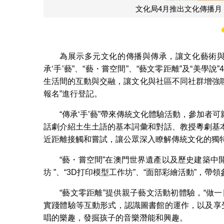
文化局4月推出文化傳播月
為展示多元文化的傳播與傳承，讓文化藝術與
承‘手’藝”、“藝・嘗空間”、“藝文零距離”及“美學
生活間的互動與交融，讓文化與社區不同社群增強聯
報名”進行登記。
“傳承‘手’藝”帶來傳統文化體驗活動，參加
話劇介紹土生土語的基本詞彙和對話、教授粵劇基
近距離接觸和嘗試，讓公眾深入瞭解傳統文化的獨
“藝・嘗空間”在澳門世界遺產以及歷史建築中
坊 ”、“3D打印模型工作坊”、“面部彩繪活動”，
“藝文零距離”提供親子藝文活動初體驗，“做
實踐體驗等互動形式，認識圖書館的運作，以及享
唱的樂趣，發掘孩子的音樂潛能和興趣。