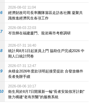
施
2026-08-02 11:04
6
經濟財政司司長率團隊落區走訪各社團 凝聚共
識推進經濟民生各項工作
2026-08-03 22:03
7
岑浩輝在福建廈門、龍岩兩市考察調研
2026-07-31 16:40
8
統計局8月1日起派員上門 協助住戶完成2026 中
期人口統計問卷
2026-07-31 12:47
9
央積金2026年度款項明起接受提款 合發放條件
長者免辦手續
2026-08-06 10:17
10
衛生局於8月7日開展新一輪“長者安裝假牙計劃”
致力構建“老有所醫”的服務系統