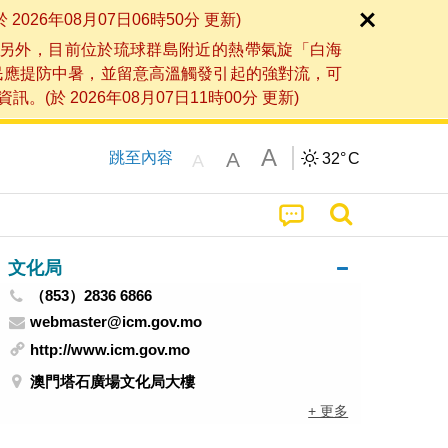
6年08月07日06時50分 更新)
另外，目前位於琉球群島附近的熱帶氣旋「白海
民應提防中暑，並留意高溫觸發引起的強對流，可
2026年08月07日11時00分 更新)
A
A
跳至內容
32°
C
A
文化局
（853）2836 6866
webmaster@icm.gov.mo
http://www.icm.gov.mo
澳門塔石廣場文化局大樓
+ 更多