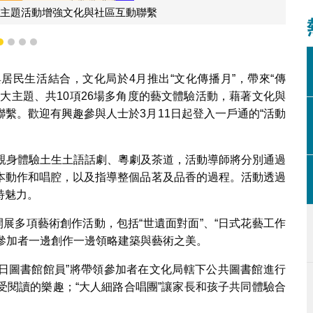
 主題活動增強文化與社區互動聯繫
1
2
3
4
居民生活結合，文化局於4月推出“文化傳播月”，帶來“傳
說”4大主題、共10項26場多角度的藝文體驗活動，藉著文化與
繫。歡迎有興趣參與人士於3月11日起登入一戶通的“活動
者可親身體驗土生土語話劇、粵劇及茶道，活動導師將分別通過
本動作和唱腔，以及指導整個品茗及品香的過程。活動透過
特魅力。
開展多項藝術創作活動，包括“世遺面對面”、“日式花藝工作
帶領參加者一邊創作一邊領略建築與藝術之美。
一日圖書館館員”將帶領參加者在文化局轄下公共圖書館進行
受閱讀的樂趣；“大人細路合唱團”讓家長和孩子共同體驗合