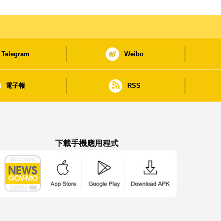
Telegram
Weibo
電子報
RSS
下載手機應用程式
澳門政府新聞 APP - App Store 下載
澳門政府新聞 APP - Google Pla
澳門政府新聞 APP -