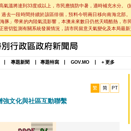
將達到33度或以上，市民應慎防中暑，適時補充水分。 (於 202
，過去一段時間持續於該區徘徊，預料今明兩日移向南海北部。
海豚」帶來的內陸氣流影響，本澳未來數日仍然天晴酷熱，市
切監測有關系統發展情況，請市民留意天氣變化及本局最新資訊。(於 
專題新聞
專題特寫
GOV.MO
+ 更多
繁
简
PT
增強文化與社區互動聯繫