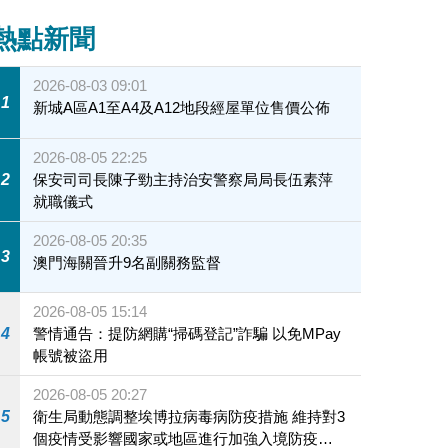
熱點新聞
2026-08-03 09:01
1
新城A區A1至A4及A12地段經屋單位售價公佈
2026-08-05 22:25
2
保安司司長陳子勁主持治安警察局局長伍素萍
就職儀式
2026-08-05 20:35
3
澳門海關晉升9名副關務監督
2026-08-05 15:14
4
警情通告：提防網購“掃碼登記”詐騙 以免MPay
帳號被盜用
2026-08-05 20:27
5
衛生局動態調整埃博拉病毒病防疫措施 維持對3
個疫情受影響國家或地區進行加強入境防疫措