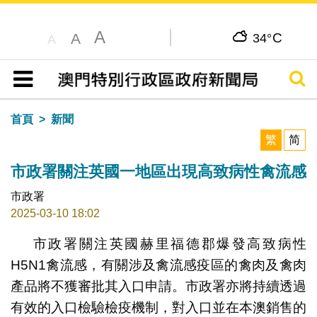
A
C
A
34°
A
搜尋
目錄
首頁
新聞
繁
简
市政署關注英國一地區出現高致病性禽流感
市政署
2025-03-10 18:02
市政署關注英國赫里福德郡爆發高致病性
H5N1禽流感，有關涉及禽流感疫區的禽肉及禽肉
產品將不獲審批其入口申請。市政署亦將持續透過
有效的入口檢驗檢疫機制，對入口並在本澳銷售的