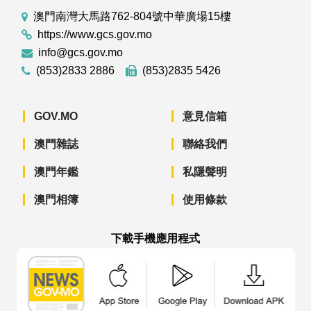
澳門南灣大馬路762-804號中華廣場15樓
https://www.gcs.gov.mo
info@gcs.gov.mo
(853)2833 2886
(853)2835 5426
GOV.MO
意見信箱
澳門雜誌
聯絡我們
澳門年鑑
私隱聲明
澳門相簿
使用條款
下載手機應用程式
澳門政府新聞 APP - App Store 下載
澳門政府新聞 APP - Googl
澳門政府新聞 