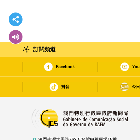
訂閱頻道
Facebook
You
抖音
今
澳門南灣大馬路762-804號中華廣場15樓