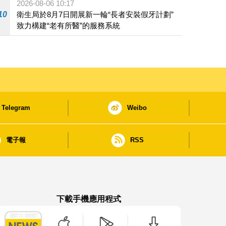
2026-08-06 10:17
10
衛生局於8月7日開展新一輪“長者安裝假牙計劃”
致力構建“老有所醫”的服務系統
Telegram
Weibo
電子報
RSS
下載手機應用程式
澳門政府新聞 APP - App Store 下載
澳門政府新聞 APP - Google Pla
澳門政府新聞 APP -