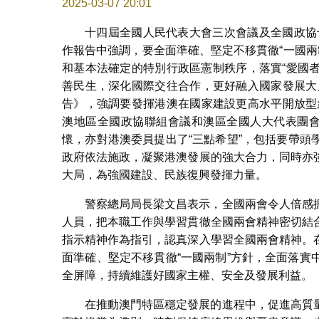
2025-03-07 20:01
十四屆全國人民代表大會三次會議及全國政協
作報告中強調，要全面準確、堅定不移貫徹“一國兩制
和基本法確定的特別行政區憲制秩序，落實“愛國者
善民生，深化國際交往合作，更好融入國家發展大
告》，強調要發揮港澳在國家建設更高水平開放型
澳地區全國政協聯組會議和澳區全國人大代表團會
懷，亦對港澳委員提出了“三點希望”，包括要帶
政府依法施政，凝聚港澳發展的強大合力，同時亦
大局，為強國建設、民族復興發揮力量。
警察總局局長梁文昌表示，全國兩會令人倍感
人員，把本職工作與學習貫徹全國兩會精神密切結
指示精神作為指引，認真深入學習全國兩會精神。
面準確、堅定不移貫徹“一國兩制”方針，全面落
全屏障，持續維護好國家主權、安全及發展利益
在推動澳門特區穩定發展的進程中，促進高質