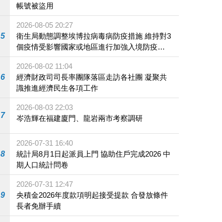
帳號被盜用
2026-08-05 20:27
5
衛生局動態調整埃博拉病毒病防疫措施 維持對3
個疫情受影響國家或地區進行加強入境防疫措
施
2026-08-02 11:04
6
經濟財政司司長率團隊落區走訪各社團 凝聚共
識推進經濟民生各項工作
2026-08-03 22:03
7
岑浩輝在福建廈門、龍岩兩市考察調研
2026-07-31 16:40
8
統計局8月1日起派員上門 協助住戶完成2026 中
期人口統計問卷
2026-07-31 12:47
9
央積金2026年度款項明起接受提款 合發放條件
長者免辦手續