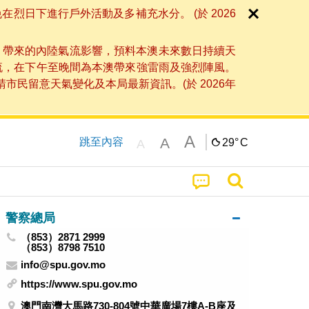
日下進行戶外活動及多補充水分。 (於 2026
」帶來的內陸氣流影響，預料本澳未來數日持續天
流，在下午至晚間為本澳帶來強雷雨及強烈陣風。
民留意天氣變化及本局最新資訊。(於 2026年
A
A
跳至內容
29°
C
A
警察總局
（853）2871 2999
（853）8798 7510
info@spu.gov.mo
https://www.spu.gov.mo
澳門南灣大馬路730-804號中華廣場7樓A-B座及