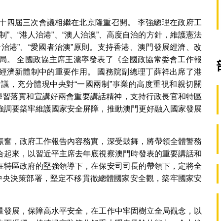
十四屆三次會議相繼在北京隆重召開。 李強總理在政府工
”、“港人治港”、“澳人治澳”、高度自治的方針，維護憲法
治港”、“愛國者治澳”原則。支持香港、澳門發展經濟、改
局。 全國政協主席王滬寧發表了《全國政協常委會工作報
經濟新體制中的重要作用。 國務院副總理丁薛祥出席了港
議，充分體現中央對“一國兩制”事業的高度重視和親切關
頭學習落實和宣講好兩會重要講話精神，支持行政長官和特區
強調要築牢維護國家安全屏障，推動澳門更好融入國家發展
振奮，政府工作報告內容務實，深受鼓舞，將帶領全體警務
合起來，以習近平主席去年底視察澳門時發表的重要講話和
在特區政府的堅強領導下，在保安司司長的帶領下，定將全
實中央決策部署，堅定不移貫徹總體國家安全觀，築牢國家安
。
量發展，保障高水平安全，在工作中牢固樹立全局觀念，以