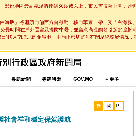
部份地區最高氣溫將達到36度或以上，市民需慎防中暑，避免在烈
白海豚」將繼續向偏西方向移動，移向華東一帶。受「白海豚
避免長時間在戶外逗留及提防中暑，並留意高溫觸發引起的強對
8日)移入南海北部並減弱。本局正密切監測有關系統發展情況，請市
專題新聞
專題特寫
GOV.MO
+ 更多
繁
简
PT
護社會祥和穩定保駕護航