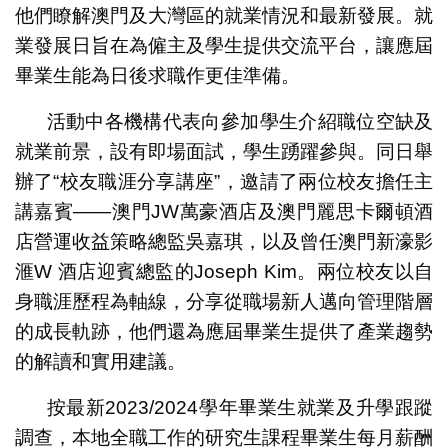
他們瞭解澳門及大灣區的就業情況和最新發展。就
業發展日旨在為僱主及學生提供交流平台，讓應屆
畢業生能為日後求職作更佳準備。
活動中各機構代表向參加學生介紹職位空缺及
就業前景，設有即場面試，學生踴躍參與。同日舉
辦了“校友職涯分享講座”，邀請了兩位校友擔任主
講嘉賓——澳門JW萬豪酒店及澳門麗思卡爾頓酒
店營運收益策略總監吳嘉琪，以及曾任澳門新濠影
滙W 酒店迎賓總監的Joseph Kim。兩位校友以自
身職涯歷程為軸線，分享從職場新人邁向管理階層
的成長軌跡，他們還為應屆畢業生提供了產業趨勢
的解讀和實用建議。
按最新2023/2024學年畢業生就業及升學跟蹤
調查，本地全職工作的研究生課程畢業生每月薪酬