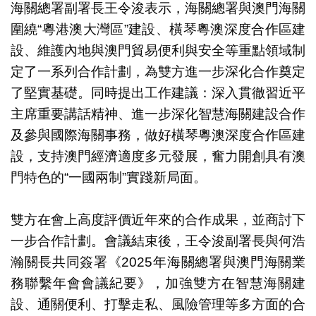
海關總署副署長王令浚表示，海關總署與澳門海關
圍繞“粵港澳大灣區”建設、橫琴粵澳深度合作區建
設、維護內地與澳門貿易便利與安全等重點領域制
定了一系列合作計劃，為雙方進一步深化合作奠定
了堅實基礎。同時提出工作建議：深入貫徹習近平
主席重要講話精神、進一步深化智慧海關建設合作
及參與國際海關事務，做好橫琴粵澳深度合作區建
設，支持澳門經濟適度多元發展，奮力開創具有澳
門特色的“一國兩制”實踐新局面。
雙方在會上高度評價近年來的合作成果，並商討下
一步合作計劃。會議結束後，王令浚副署長與何浩
瀚關長共同簽署《2025年海關總署與澳門海關業
務聯繫年會會議紀要》，加強雙方在智慧海關建
設、通關便利、打擊走私、風險管理等多方面的合