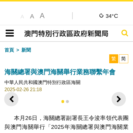
A
C
A
34°
A
搜尋
目錄
首頁
新聞
繁
简
海關總署與澳門海關舉行業務聯繫年會
中華人民共和國澳門特別行政區海關
2025-02-26 21:18
上一則
下一
1
2
本月26日，海關總署副署長王令浚率領代表團
與澳門海關舉行「2025年海關總署與澳門海關業