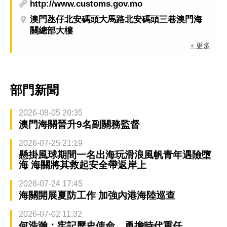
http://www.customs.gov.mo
澳門氹仔北安碼頭大馬路北安碼頭三巷澳門海
關總部大樓
+ 更多
部門新聞
2026-08-05 20:35
澳門海關晉升9名副關務監督
2026-07-25 21:19
懸掛風球期間一名出海玩滑浪風帆青年遇險墮
海 海關將其救起安全帶返岸上
2026-07-24 17:45
海關開展夏防工作 加強內港海陸巡查
2026-07-02 11:32
何浩瀚：牢記歷史使命 勇擔時代重任