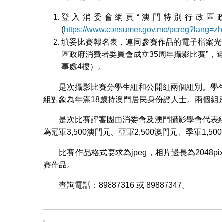
登入消委會網頁“澳門特別行政區
(
https://www.consumer.gov.mo/pcreg?lang=zh
填妥比賽報名表，連同參賽作品的電子檔案光
區政府消費者委員會成立35周年攝影比賽”，
事處4樓）。
是次攝影比賽分學生組和公開組兩個組別。學
組對象為年滿18歲持澳門居民身份證人士。兩個組
是次比賽評審團由消委會及澳門攝影學會代表
為冠軍3,500澳門元、亞軍2,500澳門元、季軍1,5
比賽作品格式要求為jpeg，相片邊長為2048p
賽作品。
查詢電話：89887316 或 89887347。