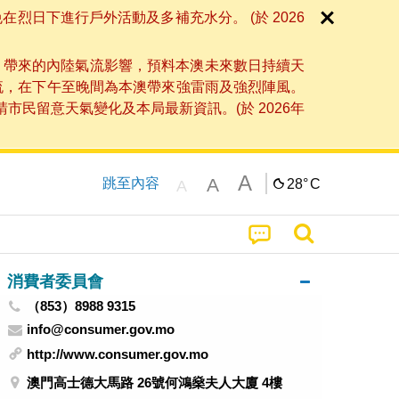
日下進行戶外活動及多補充水分。 (於 2026
」帶來的內陸氣流影響，預料本澳未來數日持續天
流，在下午至晚間為本澳帶來強雷雨及強烈陣風。
民留意天氣變化及本局最新資訊。(於 2026年
A
A
跳至內容
28°
C
A
消費者委員會
（853）8988 9315
info@consumer.gov.mo
http://www.consumer.gov.mo
澳門高士德大馬路 26號何鴻燊夫人大廈 4樓