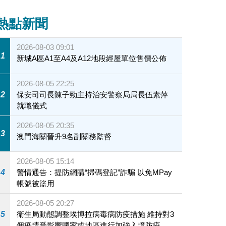
熱點新聞
2026-08-03 09:01
1
新城A區A1至A4及A12地段經屋單位售價公佈
2026-08-05 22:25
2
保安司司長陳子勁主持治安警察局局長伍素萍
就職儀式
2026-08-05 20:35
3
澳門海關晉升9名副關務監督
2026-08-05 15:14
4
警情通告：提防網購“掃碼登記”詐騙 以免MPay
帳號被盜用
2026-08-05 20:27
5
衛生局動態調整埃博拉病毒病防疫措施 維持對3
個疫情受影響國家或地區進行加強入境防疫措