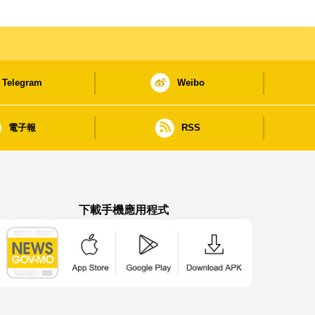
Telegram
Weibo
電子報
RSS
下載手機應用程式
澳門政府新聞 APP - App Store 下載
澳門政府新聞 APP - Google Pla
澳門政府新聞 APP -