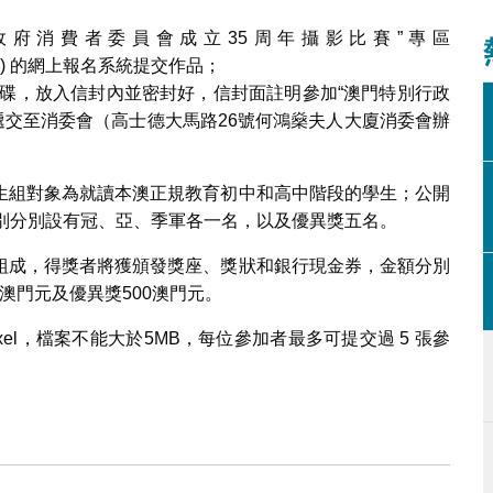
政府消費者委員會成立35周年攝影比賽”專區
) 的網上報名系統提交作品；
碟，放入信封內並密封好，信封面註明參加“澳門特別行政
遞交至消委會（高士德大馬路26號何鴻燊夫人大廈消委會辦
生組對象為就讀本澳正規教育初中和高中階段的學生；公開
別分別設有冠、亞、季軍各一名，以及優異獎五名。
組成，得獎者將獲頒發獎座、獎狀和銀行現金券，金額分別
00澳門元及優異獎500澳門元。
ixel，檔案不能大於5MB，每位參加者最多可提交過 5 張參