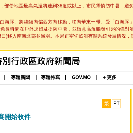
部份地區最高氣溫將達到36度或以上，市民需慎防中暑，避免在烈
白海豚」將繼續向偏西方向移動，移向華東一帶。受「白海豚
避免長時間在戶外逗留及提防中暑，並留意高溫觸發引起的強對
8日)移入南海北部並減弱。本局正密切監測有關系統發展情況，請市
專題新聞
專題特寫
GOV.MO
+ 更多
繁
PT
賽開始收件