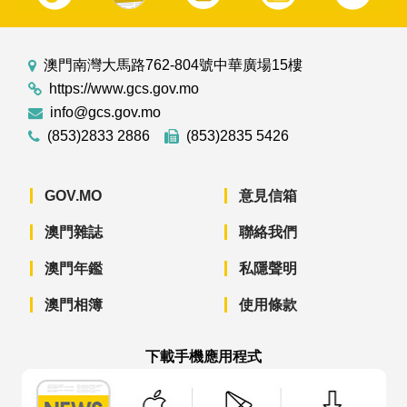
澳門南灣大馬路762-804號中華廣場15樓
https://www.gcs.gov.mo
info@gcs.gov.mo
(853)2833 2886
(853)2835 5426
GOV.MO
意見信箱
澳門雜誌
聯絡我們
澳門年鑑
私隱聲明
澳門相簿
使用條款
下載手機應用程式
澳門政府新聞 APP - App Store 下載
澳門政府新聞 APP - Googl
澳門政府新聞 