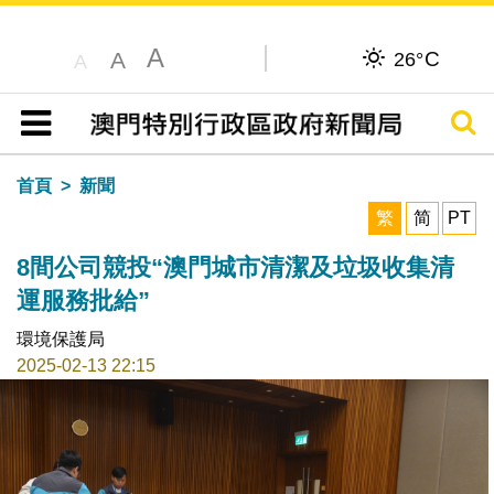
A
C
A
26°
A
搜尋
目錄
首頁
新聞
繁
简
PT
8間公司競投“澳門城市清潔及垃圾收集清
運服務批給”
環境保護局
2025-02-13 22:15