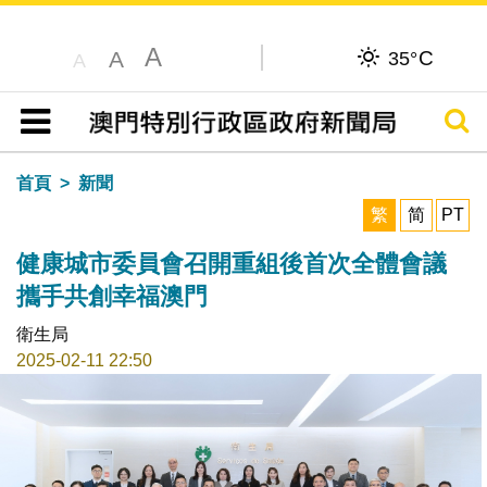
A
C
A
35°
A
搜尋
目錄
首頁
新聞
繁
简
PT
健康城市委員會召開重組後首次全體會議
攜手共創幸福澳門
衛生局
2025-02-11 22:50