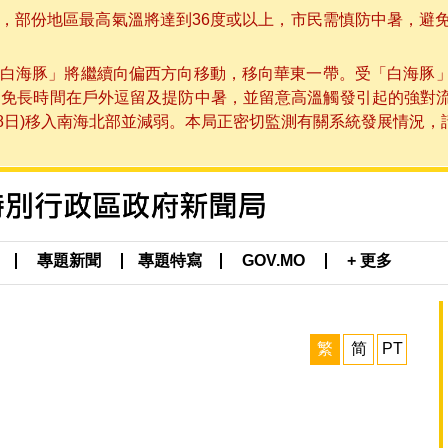
部份地區最高氣溫將達到36度或以上，市民需慎防中暑，避免在烈
白海豚」將繼續向偏西方向移動，移向華東一帶。受「白海豚
避免長時間在戶外逗留及提防中暑，並留意高溫觸發引起的強對
8日)移入南海北部並減弱。本局正密切監測有關系統發展情況，請市
專題新聞
專題特寫
GOV.MO
+ 更多
繁
简
PT