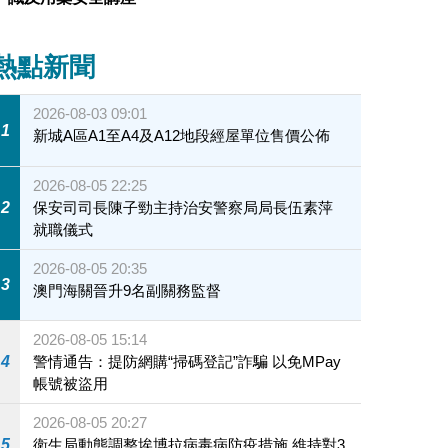
熱點新聞
2026-08-03 09:01
1
新城A區A1至A4及A12地段經屋單位售價公佈
2026-08-05 22:25
2
保安司司長陳子勁主持治安警察局局長伍素萍
就職儀式
2026-08-05 20:35
3
澳門海關晉升9名副關務監督
2026-08-05 15:14
4
警情通告：提防網購“掃碼登記”詐騙 以免MPay
帳號被盜用
2026-08-05 20:27
5
衛生局動態調整埃博拉病毒病防疫措施 維持對3