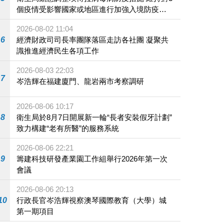
個疫情受影響國家或地區進行加強入境防疫措
施
2026-08-02 11:04
6
經濟財政司司長率團隊落區走訪各社團 凝聚共
識推進經濟民生各項工作
2026-08-03 22:03
7
岑浩輝在福建廈門、龍岩兩市考察調研
2026-08-06 10:17
8
衛生局於8月7日開展新一輪“長者安裝假牙計劃”
致力構建“老有所醫”的服務系統
2026-08-06 22:21
9
籌建科技研發產業園工作組舉行2026年第一次
會議
2026-08-06 20:13
10
行政長官岑浩輝視察澳琴國際教育（大學）城
第一期項目