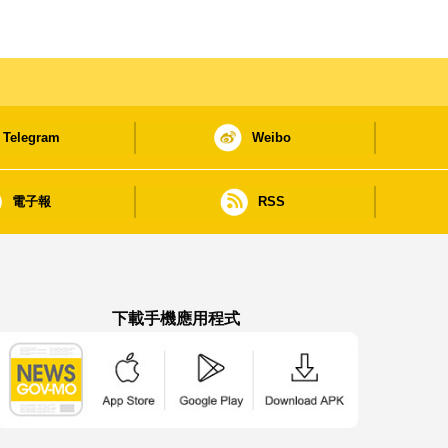
Telegram
Weibo
電子報
RSS
下載手機應用程式
澳門政府新聞 APP - App Store 下載
澳門政府新聞 APP - Google Pla
澳門政府新聞 APP -