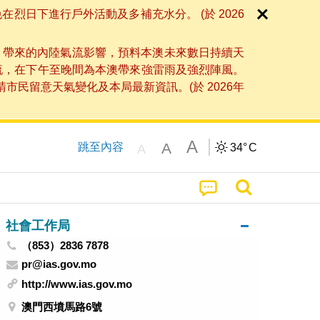
日下進行戶外活動及多補充水分。 (於 2026
」帶來的內陸氣流影響，預料本澳未來數日持續天
流，在下午至晚間為本澳帶來強雷雨及強烈陣風。
民留意天氣變化及本局最新資訊。(於 2026年
A
A
跳至內容
34°
C
A
社會工作局
（853）2836 7878
pr@ias.gov.mo
http://www.ias.gov.mo
澳門西墳馬路6號