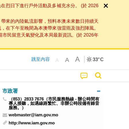
日下進行戶外活動及多補充水分。 (於 2026
」帶來的內陸氣流影響，預料本澳未來數日持續天
流，在下午至晚間為本澳帶來強雷雨及強烈陣風。
民留意天氣變化及本局最新資訊。(於 2026年
A
A
跳至內容
33°
C
A
市政署
（853）2833 7676（市民服務熱線 - 辦公時間有
專人接聽，如遇線路繁忙、非辦公時段備有錄音
服務。）
webmaster@iam.gov.mo
http://www.iam.gov.mo