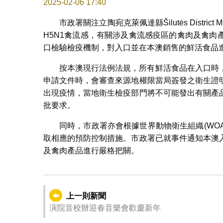
2025-02-06 17:40
市政署關注立陶宛克萊佩達縣Šilutės Distric
H5N1禽流感，有關涉及禽流感疫區的禽肉及禽
口檢驗檢疫機制，對入口並在本澳銷售的鮮活食品
按本澳現行法例法規，所有鮮活食品在入口時
申請文件時，會審查來源地權限當局簽發之衛生證
出現疫情，當地衛生檢疫部門將不可能發出有關產
批要求。
同時，市政署亦會根據世界動物衛生組織(WO
取相應的預防控制措施。市政署已就事件通知本澳
及禽肉產品進行嚴格把關。
上一則新聞
演院音校辦迎春音樂會歡慶新年