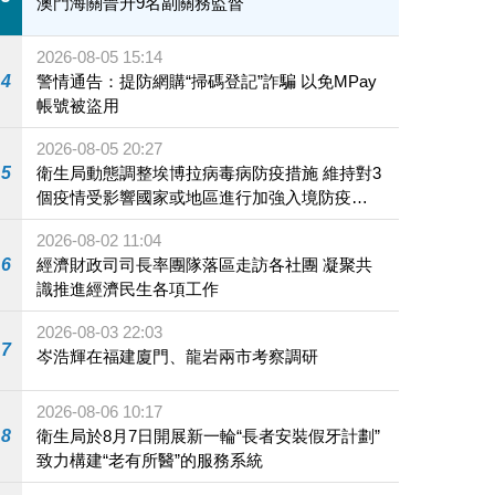
澳門海關晉升9名副關務監督
2026-08-05 15:14
4
警情通告：提防網購“掃碼登記”詐騙 以免MPay
帳號被盜用
2026-08-05 20:27
5
衛生局動態調整埃博拉病毒病防疫措施 維持對3
個疫情受影響國家或地區進行加強入境防疫措
施
2026-08-02 11:04
6
經濟財政司司長率團隊落區走訪各社團 凝聚共
識推進經濟民生各項工作
2026-08-03 22:03
7
岑浩輝在福建廈門、龍岩兩市考察調研
2026-08-06 10:17
8
衛生局於8月7日開展新一輪“長者安裝假牙計劃”
致力構建“老有所醫”的服務系統