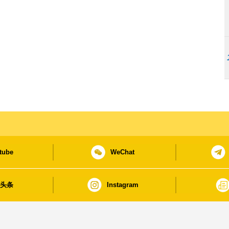
tube
WeChat
日头条
Instagram