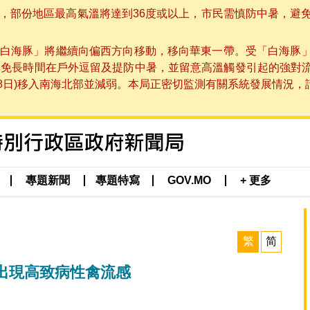
部份地區最高氣溫將達到36度或以上，市民需慎防中暑，避免在烈
白海豚」將繼續向偏西方向移動，移向華東一帶。受「白海豚
避免長時間在戶外逗留及提防中暑，並留意高溫觸發引起的強對
8日)移入南海北部並減弱。本局正密切監測有關系統發展情況，請市
專題新聞
專題特寫
GOV.MO
+ 更多
繁
简
出現高致病性禽流感