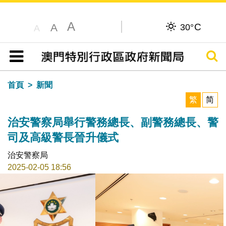
A
C
A
30°
A
搜尋
目錄
首頁
新聞
繁
简
治安警察局舉行警務總長、副警務總長、警
司及高級警長晉升儀式
治安警察局
2025-02-05 18:56