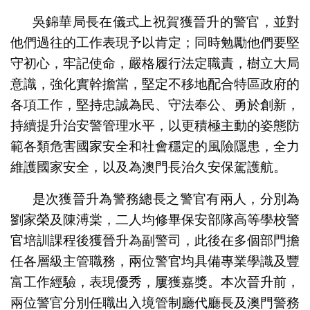
吳錦華局長在儀式上祝賀獲晉升的警官，並對
他們過往的工作表現予以肯定；同時勉勵他們要堅
守初心，牢記使命，嚴格履行法定職責，樹立大局
意識，強化實幹擔當，堅定不移地配合特區政府的
各項工作，堅持忠誠為民、守法奉公、勇於創新，
持續提升治安警管理水平，以更積極主動的姿態防
範各類危害國家安全和社會穩定的風險隱患，全力
維護國家安全，以及為澳門長治久安保駕護航。
是次獲晉升為警務總長之警官有兩人，分別為
劉家榮及陳溥棠，二人均修畢保安部隊高等學校警
官培訓課程後獲晉升為副警司，此後在多個部門擔
任各層級主管職務，兩位警官均具備專業學識及豐
富工作經驗，表現優秀，屢獲嘉獎。本次晉升前，
兩位警官分別任職出入境管制廳代廳長及澳門警務