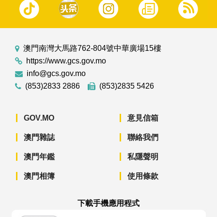
澳門南灣大馬路762-804號中華廣場15樓
https://www.gcs.gov.mo
info@gcs.gov.mo
(853)2833 2886
(853)2835 5426
GOV.MO
意見信箱
澳門雜誌
聯絡我們
澳門年鑑
私隱聲明
澳門相簿
使用條款
下載手機應用程式
澳門政府新聞 APP - App Store 下載
澳門政府新聞 APP - Googl
澳門政府新聞 