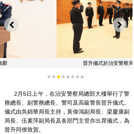
上一則
下一
晉升儀式於治安警察局總部大樓進行
1
2
3
4
5
6
7
8
2月5日上午，在治安警察局總部大樓舉行了警
務總長、副警務總長、警司及高級警長晉升儀式。
儀式由吳錦華局長主持，黃偉鴻副局長、梁慶康副
局長、伍素萍副局長及各部門主管亦出席儀式，為
晉升同僚致賀。