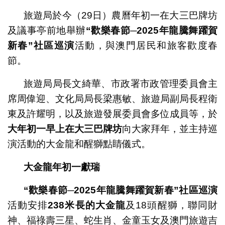
旅遊局於今（29日）農曆年初一在大三巴牌坊
及議事亭前地舉辦
“
歡樂春節
─2025
年龍騰舞躍賀
新春
”
社區巡演
活動，與澳門居民和旅客歡度春
節。
旅遊局局長文綺華、市政署市政管理委員會主
席周偉迎、文化局局長梁惠敏、旅遊局副局長程衛
東及許耀明，以及旅遊發展委員會多位成員等，於
大年初一早上在大三巴牌坊
向大家拜年，並主持巡
演活動的大金龍和醒獅點睛儀式。
大金龍年初一獻瑞
“
歡樂春節
─2025
年龍騰舞躍賀新春
”
社區巡演
活動安排
238
米長的大金龍
及18頭醒獅，聯同財
神、福祿壽三星、蛇生肖、金童玉女及澳門旅遊吉