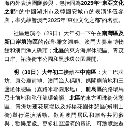
海內外表演團隊參與，包括同為
2025
年
“
東亞文化
之都
”
的中國湖州市及韓國安城市的表演隊伍參
與，率先敲響澳門2025年“東亞文化之都”的名號。
社區巡演今（29日）大年初一下午在
南灣區及
新口岸填海區
的南灣‧雅文湖畔、澳門大賽車博物
館和澳門漁人碼頭；
北區
的東方海岸休憩區、青茂
口岸、祐漢街市公園和黑沙環公園展開。
明（
30
日）大年初二
接續在
中南區
：大三巴牌
坊、康公廟前地、澳門漁人碼頭、媽閣廟前地和三
盞燈休憩區（嘉路米耶圓形地）、
離島區
的路環馬
忌士前地和氹仔龍環葡韻、
北區
的東方明珠街休憩
區、青洲坊蓮花廣場以及綠楊花園休憩區(飛喇士
街)舉行巡演活動。歡迎澳門居民和旅客共同參
與，歡樂度歲。更多社區巡演的資訊，可瀏覽旅遊