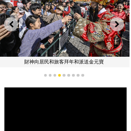
上一則
下一
居民和旅客拜年和派送金元寶
1
2
3
4
5
6
7
8
9