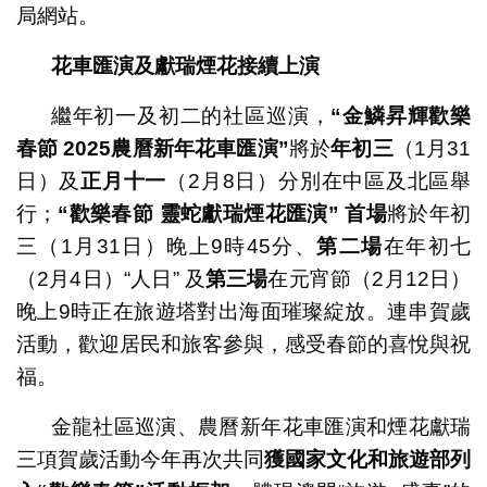
局網站。
花車匯演及獻瑞煙花接續上演
繼年初一及初二的社區巡演，
“
金鱗昇輝歡樂
春節
2025
農曆新年花車匯演
”
將於
年初三
（1月31
日）及
正月十一
（2月8日）分別在中區及北區舉
行；
“
歡樂春節
靈蛇獻瑞煙花匯演
”
首場
將於年初
三（1月31日）晚上9時45分、
第二場
在年初七
（2月4日）“人日” 及
第三場
在元宵節（2月12日）
晚上9時正在旅遊塔對出海面璀璨綻放。連串賀歲
活動，歡迎居民和旅客參與，感受春節的喜悅與祝
福。
金龍社區巡演、農曆新年花車匯演和煙花獻瑞
三項賀歲活動今年再次共同
獲國家文化和旅遊部列