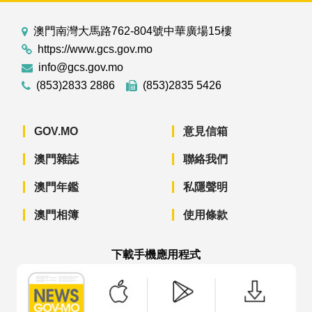
澳門南灣大馬路762-804號中華廣場15樓
https://www.gcs.gov.mo
info@gcs.gov.mo
(853)2833 2886
(853)2835 5426
GOV.MO
意見信箱
澳門雜誌
聯絡我們
澳門年鑑
私隱聲明
澳門相簿
使用條款
下載手機應用程式
澳門政府新聞 APP - App Store 下載
澳門政府新聞 APP - Googl
澳門政府新聞 