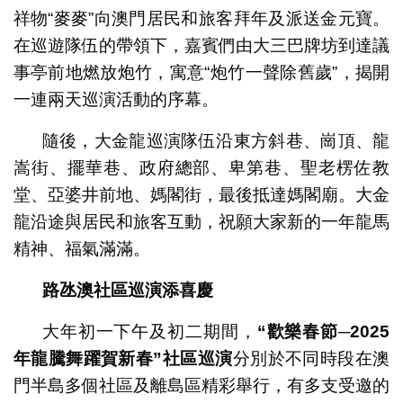
祥物“麥麥”向澳門居民和旅客拜年及派送金元寶。
在巡遊隊伍的帶領下，嘉賓們由大三巴牌坊到達議
事亭前地燃放炮竹，寓意“炮竹一聲除舊歲”，揭開
一連兩天巡演活動的序幕。
隨後，大金龍巡演隊伍沿東方斜巷、崗頂、龍
嵩街、擺華巷、政府總部、卑第巷、聖老楞佐教
堂、亞婆井前地、媽閣街，最後抵達媽閣廟。大金
龍沿途與居民和旅客互動，祝願大家新的一年龍馬
精神、福氣滿滿。
路氹澳社區巡演添喜慶
大年初一下午及初二期間，
“
歡樂春節
─2025
年龍騰舞躍賀新春
”
社區巡演
分別於不同時段在澳
門半島多個社區及離島區精彩舉行，有多支受邀的