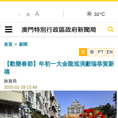
A
C
A
32°
A
搜尋
目錄
首頁
新聞
繁
简
PT
EN
【歡樂春節】年初一大金龍巡演獻瑞恭賀新
禧
旅遊局
2025-01-29 15:49