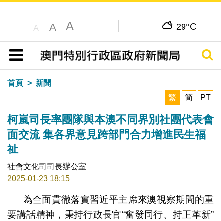
A
C
A
29°
A
搜尋
目錄
首頁
新聞
繁
简
PT
柯嵐司長率團隊與本澳不同界別社團代表會
面交流 集各界意見跨部門合力增進民生福
祉
社會文化司司長辦公室
2025-01-23 18:15
為全面貫徹落實習近平主席來澳視察期間的重
要講話精神，秉持行政長官“奮發同行、持正革新”