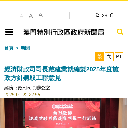
A
C
A
29°
A
搜尋
目錄
首頁
新聞
繁
简
PT
經濟財政司司長戴建業就編製2025年度施
政方針聽取工聯意見
經濟財政司司長辦公室
2025-01-22 22:55