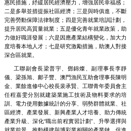
惠民措施，紓緩居民經濟壓力，增強居民幸福感；
二是多舉並措提振社區經濟；三是與時俱進，不斷
完善勞動保障法律制度；四是完善就業培訓計劃，
提升居民高質量就業；五是優化青年就業政策，助
力做好職涯發展；六是因應產業結構變化，加大力
度培養本地人才；七是研究激勵措施，助澳人對接
深合區就業。
工聯副會長梁普宇、鄧錦燦、副理事長李靜
儀、梁孫旭、鄺子豐、澳門漁民互助會理事長陳明
金、業餘進修中心校長裴承賢、工聯青年委員會主
任程嘉雯分別就建築業施工技術及物料要求的培
訓、電力使用數據統計的分享、弱勢群體就業、社
區經濟、產業發展、新興產業人才培養、助力傳統
產業升級、深化“職出前程實習計劃”、升學選擇與
就業前景、推動構建與博彩業相關的產業鏈、促進