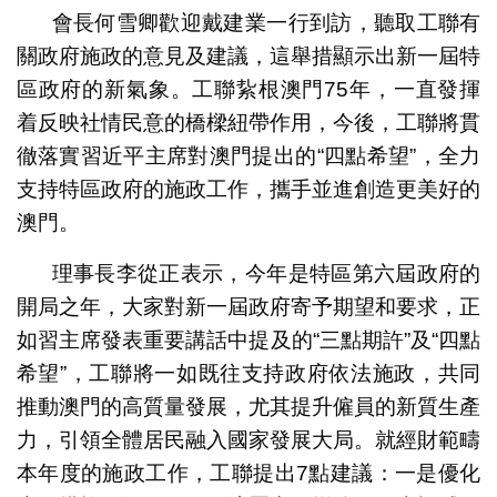
會長何雪卿歡迎戴建業一行到訪，聽取工聯有
關政府施政的意見及建議，這舉措顯示出新一屆特
區政府的新氣象。工聯紥根澳門75年，一直發揮
着反映社情民意的橋樑紐帶作用，今後，工聯將貫
徹落實習近平主席對澳門提出的“四點希望”，全力
支持特區政府的施政工作，攜手並進創造更美好的
澳門。
理事長李從正表示，今年是特區第六屆政府的
開局之年，大家對新一屆政府寄予期望和要求，正
如習主席發表重要講話中提及的“三點期許”及“四點
希望”，工聯將一如既往支持政府依法施政，共同
推動澳門的高質量發展，尤其提升僱員的新質生產
力，引領全體居民融入國家發展大局。就經財範疇
本年度的施政工作，工聯提出7點建議：一是優化