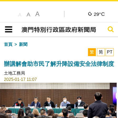
A
C
A
29°
A
搜尋
目錄
首頁
新聞
繁
简
PT
辦講解會助市民了解升降設備安全法律制度
土地工務局
2025-01-17 11:07