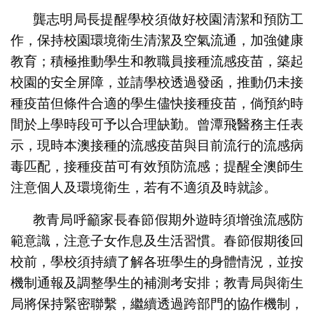
龔志明局長提醒學校須做好校園清潔和預防工
作，保持校園環境衛生清潔及空氣流通，加強健康
教育；積極推動學生和教職員接種流感疫苗，築起
校園的安全屏障，並請學校透過發函，推動仍未接
種疫苗但條件合適的學生儘快接種疫苗，倘預約時
間於上學時段可予以合理缺勤。曾潭飛醫務主任表
示，現時本澳接種的流感疫苗與目前流行的流感病
毒匹配，接種疫苗可有效預防流感；提醒全澳師生
注意個人及環境衛生，若有不適須及時就診。
教青局呼籲家長春節假期外遊時須增強流感防
範意識，注意子女作息及生活習慣。春節假期後回
校前，學校須持續了解各班學生的身體情況，並按
機制通報及調整學生的補測考安排；教青局與衛生
局將保持緊密聯繫，繼續透過跨部門的協作機制，