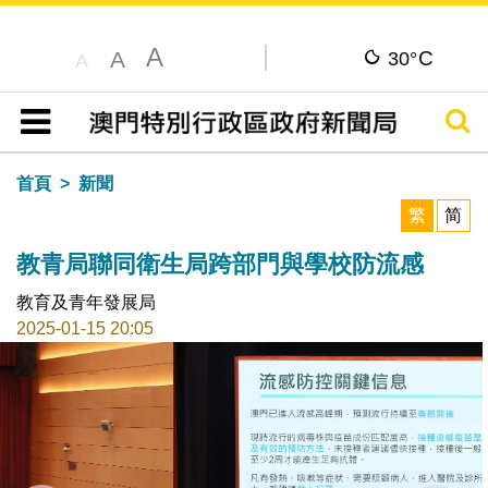
A
C
A
30°
A
搜尋
目錄
首頁
新聞
繁
简
教青局聯同衛生局跨部門與學校防流感
教育及青年發展局
2025-01-15 20:05