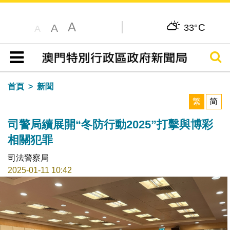
A
C
A
33°
A
搜尋
目錄
首頁
新聞
繁
简
司警局續展開“冬防行動2025”打擊與博彩
相關犯罪
司法警察局
2025-01-11 10:42