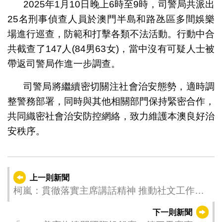
2025年1月10日晚上6時至9時，司警局共派出
25名刑事偵查人員於澳門半島和路氹區多間娛樂
場進行巡查，防範和打擊各類不法活動。行動中合
共截查了147人(84男63女)，當中沒有可疑人士被
帶返司警局作進一步調查。
司警局將繼續密切關注社會治安態勢，適時調
整警務部署，同時與其他相關部門保持緊密合作，
共同織密社會治安防控網絡，致力維護本澳良好治
安秩序。
上一則新聞
柯嵐：貫徹落實主席講話精神 推動社文工作向
前發展
下一則新聞