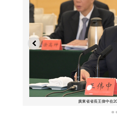
上一則
廣東省省長王偉中在2
1