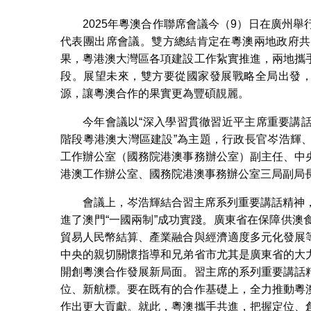
2025年粵澳合作聯席會議今（9）日在廣州
代表團出席會議。雙方總結肯定在粵澳兩地政府共
果，粵港澳大灣區各項建設工作紥實推進，兩地攜
段。展望未來，雙方要從國家發展戰略全局出發，
源，讓粵澳合作的果實更為豐碩靚麗。
今年會議以“深入學習貫徹習近平主席重要講
階段粵港澳大灣區建設”為主題，行政長官岑浩輝
工作辦公室（國務院港澳事務辦公室）副主任、中
港澳工作辦公室、國務院港澳事務辦公室三局副局
會議上，岑浩輝結合習主席系列重要講話精神
進了澳門“一國兩制”成功實踐。廣東省在保障供
貿易人民幣結算、產業融合與經濟適度多元化發展
中央的親切關懷指導和兄弟省市尤其是廣東省的大
開創粵澳合作發展新局面。習主席的系列重要講話
位、新航標。要在既有的合作基礎上，全力推動粵
作出更大貢獻。就此，粵澳攜手共進，把握定位、