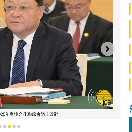
下一則
025年粵澳合作聯席會議上致辭
2
3
4
5
6