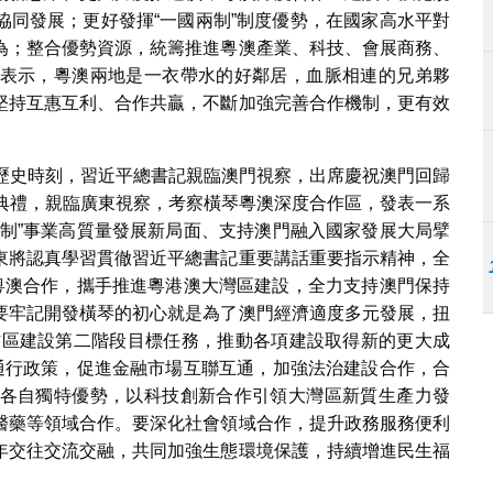
協同發展；更好發揮“一國兩制”制度優勢，在國家高水平對
為；整合優勢資源，統籌推進粵澳產業、科技、會展商務、
表示，粵澳兩地是一衣帶水的好鄰居，血脈相連的兄弟夥
堅持互惠互利、合作共贏，不斷加強完善合作機制，更有效
要歷史時刻，習近平總書記親臨澳門視察，出席慶祝澳門回歸
職典禮，親臨廣東視察，考察橫琴粵澳深度合作區，發表一系
兩制”事業高質量發展新局面、支持澳門融入國家發展大局擘
東將認真學習貫徹習近平總書記重要講話重要指示精神，全
化粵澳合作，攜手推進粵港澳大灣區建設，全力支持澳門保持
要牢記開發橫琴的初心就是為了澳門經濟適度多元發展，扭
合作區建設第二階段目標任務，推動各項建設取得新的更大成
”通行政策，促進金融市場互聯互通，加強法治建設合作，合
各自獨特優勢，以科技創新合作引領大灣區新質生產力發
醫藥等領域合作。要深化社會領域合作，提升政務服務便利
年交往交流交融，共同加強生態環境保護，持續增進民生福