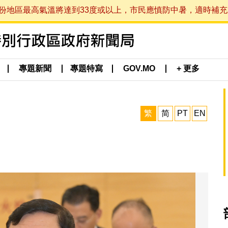
最高氣溫將達到33度或以上，市民應慎防中暑，適時補充水分。 (於
專題新聞
專題特寫
GOV.MO
+ 更多
繁
简
PT
EN