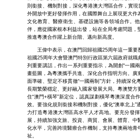
則銜接、機制對接，深化粵港澳大灣區合作，實現
外開放中更好發揮作用，在國際舞台上展現更大作
文化教育、醫療衛生、基礎設施等各領域合作。他
伴，應從國家根本利益出發，站在全局考慮問題，
推進粵澳合作躍上新台階、邁向新高度。
王偉中表示，在澳門回歸祖國25周年這一重
祖國25周年大會暨澳門特別行政區第六屆政府就
列重要講話，作出一系列重要指示，為開創“一國
畫藍圖，為粵澳攜手共進、深化合作指明方向。廣
面準確、堅定不移貫徹“一國兩制”方針，持續深
長期繁榮穩定、更好融入國家發展大局。粵澳雙方
住“澳門+橫琴”新定位，認真謀劃橫琴粵澳深度
效。要強化規則銜接和機制對接，優化“澳車北上
力打造粵港澳大灣區高水平人才高地。要充分發揮
展，持續加強文旅、投資、商貿、會展、體育、中
化水平，完善跨境醫療合作機制，支持粵澳兩地青
祉。