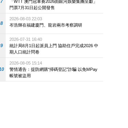
7
「WTT 澳門冠軍賽2026由銀河娛樂集團呈獻」
門票7月31日起公開發售
2026-08-03 22:03
8
岑浩輝在福建廈門、龍岩兩市考察調研
2026-07-31 16:40
9
統計局8月1日起派員上門 協助住戶完成2026 中
期人口統計問卷
2026-08-05 15:14
10
警情通告：提防網購“掃碼登記”詐騙 以免MPay
帳號被盜用