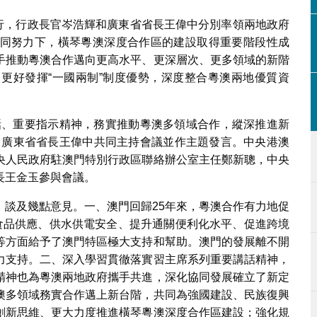
舉行，行政長官岑浩輝和廣東省省長王偉中分別率領兩地政府
同努力下，橫琴粵澳深度合作區的建設取得重要階段性成
手推動粵澳合作邁向更高水平、更深層次、更多領域的新階
更好發揮“一國兩制”制度優勢，深度整合粵澳兩地優質資
話、重要指示精神，務實推動粵澳多領域合作，縱深推進新
、廣東省省長王偉中共同主持會議並作主題發言。中央港澳
央人民政府駐澳門特別行政區聯絡辦公室主任鄭新聰，中央
長王金玉參與會議。
，談及幾點意見。一、澳門回歸25年來，粵澳合作有力地促
澳食品供應、供水供電安全、提升通關便利化水平、促進跨境
等方面給予了澳門特區極大支持和幫助。澳門的發展離不開
力支持。二、深入學習貫徹落實習主席系列重要講話精神，
精神也為粵澳兩地政府攜手共進，深化協同發展確立了新定
澳多領域務實合作邁上新台階，共同為強國建設、民族復興
創新思維、更大力度推進橫琴粵澳深度合作區建設；強化規