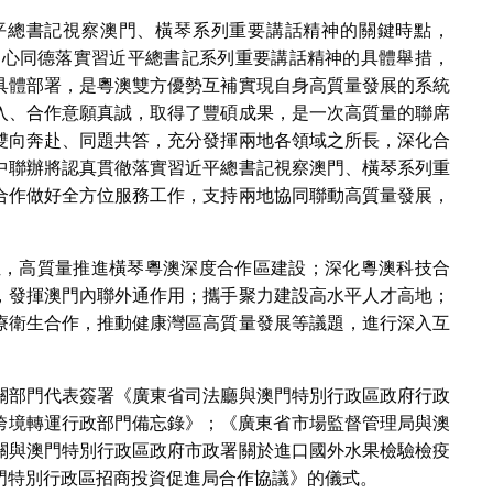
平總書記視察澳門、橫琴系列重要講話精神的關鍵時點，
方同心同德落實習近平總書記系列重要講話精神的具體舉措，
具體部署，是粵澳雙方優勢互補實現自身高質量發展的系統
入、合作意願真誠，取得了豐碩成果，是一次高質量的聯席
雙向奔赴、同題共答，充分發揮兩地各領域之所長，深化合
中聯辦將認真貫徹落實習近平總書記視察澳門、橫琴系列重
合作做好全方位服務工作，支持兩地協同聯動高質量發展，
。
定位，高質量推進橫琴粵澳深度合作區建設；深化粵澳科技合
，發揮澳門內聯外通作用；攜手聚力建設高水平人才高地；
療衛生合作，推動健康灣區高質量發展等議題，進行深入互
關部門代表簽署《廣東省司法廳與澳門特別行政區政府行政
點跨境轉運行政部門備忘錄》；《廣東省市場監督管理局與澳
關與澳門特別行政區政府市政署關於進口國外水果檢驗檢疫
門特別行政區招商投資促進局合作協議》的儀式。