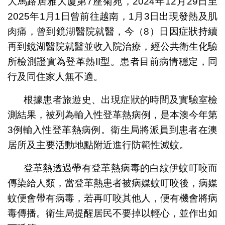
大馬路居雅大廈第7座菊苑，2024年12月29日至
2025年1月1日曾前往越南，1月3日出現發熱及肌
肉痛，曾到鏡湖醫院就醫，今（8）日因症狀持續
再到鏡湖醫院就醫並收入院治療，經公共衛生化驗
所檢測證實為登革熱II型。患者目前病情穩定，同
行及同住家人無不適。
根據患者旅遊史、出現症狀的時間及實驗室檢
測結果，被列為輸入性登革熱病例，是本澳今年第
3例輸入性登革熱病例。衛生局將派員到患者在澳
居所及主要活動地點附近進行防範性滅蚊。
登革熱透過帶有登革熱病毒的白紋伊蚊叮咬而
傳染給人類，當登革熱患者被病媒蚊叮咬後，病媒
蚊便會帶有病毒，若再叮咬其他人，便有機會將病
毒傳播。衛生局提醒居民不要掉以輕心，並作出如