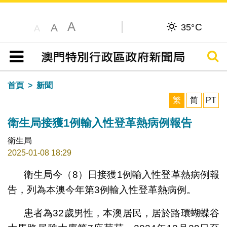
A
C
A
35°
A
搜尋
目錄
首頁
新聞
繁
简
PT
衛生局接獲1例輸入性登革熱病例報告
衛生局
2025-01-08 18:29
衛生局今（8）日接獲1例輸入性登革熱病例報
告，列為本澳今年第3例輸入性登革熱病例。
患者為32歲男性，本澳居民，居於路環蝴蝶谷