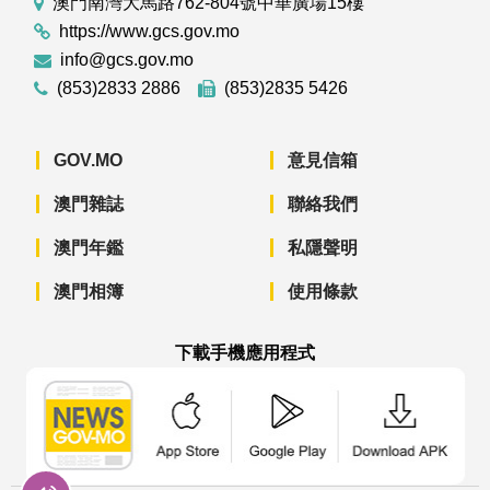
澳門南灣大馬路762-804號中華廣場15樓
https://www.gcs.gov.mo
info@gcs.gov.mo
(853)2833 2886
(853)2835 5426
GOV.MO
意見信箱
澳門雜誌
聯絡我們
澳門年鑑
私隱聲明
澳門相簿
使用條款
下載手機應用程式
澳門政府新聞 APP - App Store 下載
澳門政府新聞 APP - Googl
澳門政府新聞 