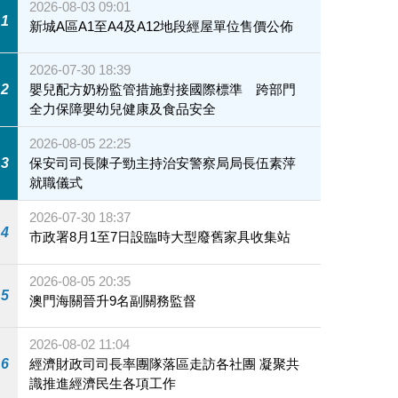
2026-08-03 09:01
1
新城A區A1至A4及A12地段經屋單位售價公佈
2026-07-30 18:39
2
嬰兒配方奶粉監管措施對接國際標準 跨部門
全力保障嬰幼兒健康及食品安全
2026-08-05 22:25
3
保安司司長陳子勁主持治安警察局局長伍素萍
就職儀式
2026-07-30 18:37
4
市政署8月1至7日設臨時大型廢舊家具收集站
2026-08-05 20:35
5
澳門海關晉升9名副關務監督
2026-08-02 11:04
6
經濟財政司司長率團隊落區走訪各社團 凝聚共
識推進經濟民生各項工作