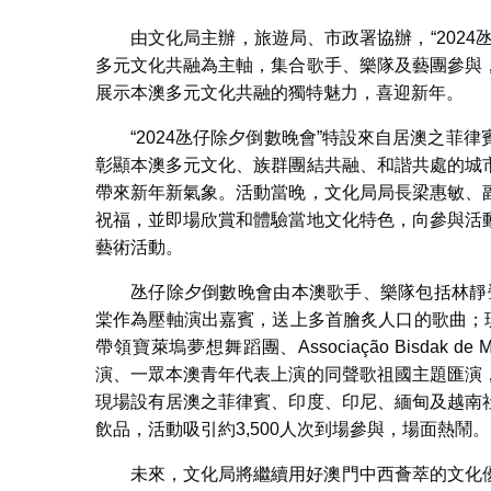
由文化局主辦，旅遊局、市政署協辦，“202
多元文化共融為主軸，集合歌手、樂隊及藝團參與
展示本澳多元文化共融的獨特魅力，喜迎新年。
“2024氹仔除夕倒數晚會”特設來自居澳之
彰顯本澳多元文化、族群團結共融、和諧共處的城
帶來新年新氣象。活動當晚，文化局局長梁惠敏、
祝福，並即場欣賞和體驗當地文化特色，向參與活
藝術活動。
氹仔除夕倒數晚會由本澳歌手、樂隊包括林靜翬、Con
棠作為壓軸演出嘉賓，送上多首膾炙人口的歌曲；現場亦
帶領寶萊塢夢想舞蹈團、Associação Bisdak d
演、一眾本澳青年代表上演的同聲歌祖國主題匯演
現場設有居澳之菲律賓、印度、印尼、緬甸及越南
飲品，活動吸引約3,500人次到場參與，場面熱鬧。
未來，文化局將繼續用好澳門中西薈萃的文化