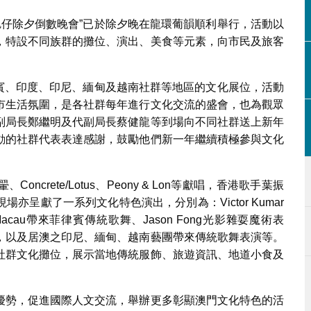
4氹仔除夕倒數晚會”已於除夕晚在龍環葡韻順利舉行，活動以
，特設不同族群的攤位、演出、美食等元素，向市民及旅客
菲律賓、印度、印尼、緬甸及越南社群等地區的文化展位，活動
市生活氛圍，是各社群每年進行文化交流的盛會，也為觀眾
副局長鄭繼明及代副局長蔡健龍等到場向不同社群送上新年
動的社群代表表達感謝，鼓勵他們新一年繼續積極參與文化
crete/Lotus、Peony & Lon等獻唱，香港歌手葉振
呈獻了一系列文化特色演出，分別為：Victor Kumar
e Macau帶來菲律賓傳統歌舞、Jason Fong光影雜耍魔術表
，以及居澳之印尼、緬甸、越南藝團帶來傳統歌舞表演等。
社群文化攤位，展示當地傳統服飾、旅遊資訊、地道小食及
優勢，促進國際人文交流，舉辦更多彰顯澳門文化特色的活