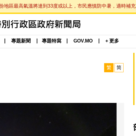
最高氣溫將達到33度或以上，市民應慎防中暑，適時補充水分。 (於
專題新聞
專題特寫
GOV.MO
+ 更多
繁
简