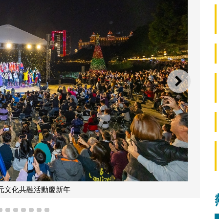
下一則
文化局舉辦多元文
4
5
6
7
8
9
10