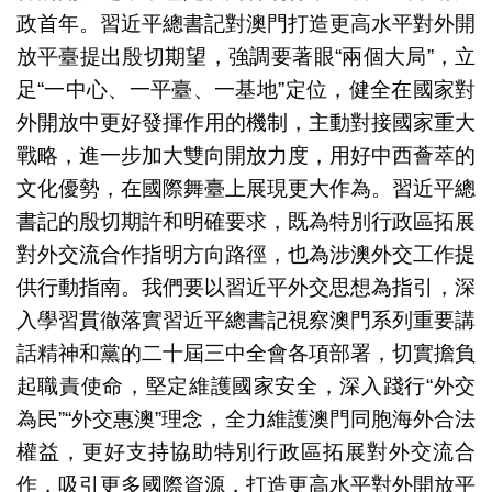
政首年。習近平總書記對澳門打造更高水平對外開
放平臺提出殷切期望，強調要著眼“兩個大局”，立
足“一中心、一平臺、一基地”定位，健全在國家對
外開放中更好發揮作用的機制，主動對接國家重大
戰略，進一步加大雙向開放力度，用好中西薈萃的
文化優勢，在國際舞臺上展現更大作為。習近平總
書記的殷切期許和明確要求，既為特別行政區拓展
對外交流合作指明方向路徑，也為涉澳外交工作提
供行動指南。我們要以習近平外交思想為指引，深
入學習貫徹落實習近平總書記視察澳門系列重要講
話精神和黨的二十屆三中全會各項部署，切實擔負
起職責使命，堅定維護國家安全，深入踐行“外交
為民”“外交惠澳”理念，全力維護澳門同胞海外合法
權益，更好支持協助特別行政區拓展對外交流合
作，吸引更多國際資源，打造更高水平對外開放平