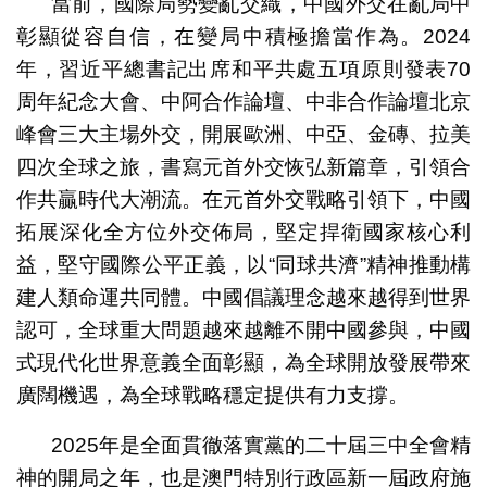
當前，國際局勢變亂交織，中國外交在亂局中
彰顯從容自信，在變局中積極擔當作為。2024
年，習近平總書記出席和平共處五項原則發表70
周年紀念大會、中阿合作論壇、中非合作論壇北京
峰會三大主場外交，開展歐洲、中亞、金磚、拉美
四次全球之旅，書寫元首外交恢弘新篇章，引領合
作共贏時代大潮流。在元首外交戰略引領下，中國
拓展深化全方位外交佈局，堅定捍衛國家核心利
益，堅守國際公平正義，以“同球共濟”精神推動構
建人類命運共同體。中國倡議理念越來越得到世界
認可，全球重大問題越來越離不開中國參與，中國
式現代化世界意義全面彰顯，為全球開放發展帶來
廣闊機遇，為全球戰略穩定提供有力支撐。
2025年是全面貫徹落實黨的二十屆三中全會精
神的開局之年，也是澳門特別行政區新一屆政府施