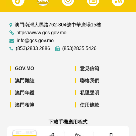
澳門南灣大馬路762-804號中華廣場15樓
https://www.gcs.gov.mo
info@gcs.gov.mo
(853)2833 2886
(853)2835 5426
GOV.MO
意見信箱
澳門雜誌
聯絡我們
澳門年鑑
私隱聲明
澳門相簿
使用條款
下載手機應用程式
澳門政府新聞 APP - App Store 下載
澳門政府新聞 APP - Googl
澳門政府新聞 