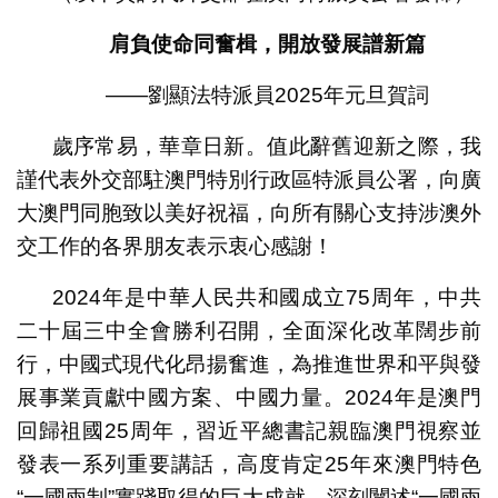
肩負使命同奮楫，開放發展譜新篇
——劉顯法特派員2025年元旦賀詞
歲序常易，華章日新。值此辭舊迎新之際，我
謹代表外交部駐澳門特別行政區特派員公署，向廣
大澳門同胞致以美好祝福，向所有關心支持涉澳外
交工作的各界朋友表示衷心感謝！
2024年是中華人民共和國成立75周年，中共
二十屆三中全會勝利召開，全面深化改革闊步前
行，中國式現代化昂揚奮進，為推進世界和平與發
展事業貢獻中國方案、中國力量。2024年是澳門
回歸祖國25周年，習近平總書記親臨澳門視察並
發表一系列重要講話，高度肯定25年來澳門特色
“一國兩制”實踐取得的巨大成就，深刻闡述“一國兩