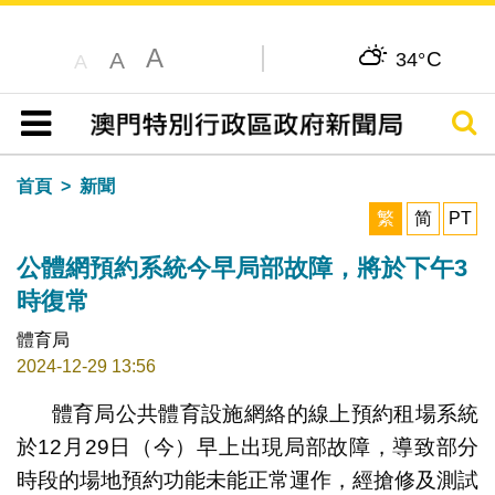
A
C
A
34°
A
搜尋
目錄
首頁
新聞
繁
简
PT
公體網預約系統今早局部故障，將於下午3
時復常
體育局
2024-12-29 13:56
體育局公共體育設施網絡的線上預約租場系統
於12月29日（今）早上出現局部故障，導致部分
時段的場地預約功能未能正常運作，經搶修及測試