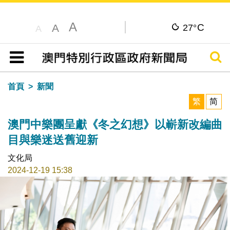
A
C
A
27°
A
搜尋
目錄
首頁
新聞
繁
简
澳門中樂團呈獻《冬之幻想》以嶄新改編曲
目與樂迷送舊迎新
文化局
2024-12-19 15:38