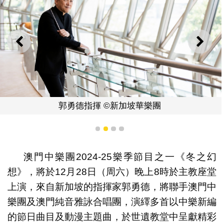
上一則
下一
郭勇德指揮 ©新加坡華樂團
1
2
3
4
澳門中樂團2024-25樂季節目之一《冬之幻
想》，將於12月28日（周六）晚上8時於主教座堂
上演，來自新加坡的指揮家郭勇德，將聯手澳門中
樂團及澳門純音雅詠合唱團，演繹多首以中樂新編
的節日曲目及動漫主題曲，於世遺教堂中呈獻精彩