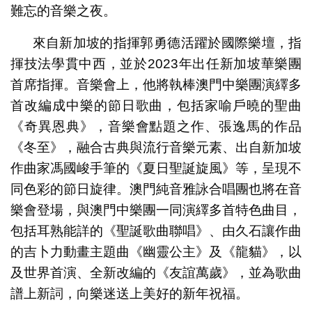
難忘的音樂之夜。
來自新加坡的指揮郭勇德活躍於國際樂壇，指
揮技法學貫中西，並於2023年出任新加坡華樂團
首席指揮。音樂會上，他將執棒澳門中樂團演繹多
首改編成中樂的節日歌曲，包括家喻戶曉的聖曲
《奇異恩典》，音樂會點題之作、張逸馬的作品
《冬至》，融合古典與流行音樂元素、出自新加坡
作曲家馮國峻手筆的《夏日聖誕旋風》等，呈現不
同色彩的節日旋律。澳門純音雅詠合唱團也將在音
樂會登場，與澳門中樂團一同演繹多首特色曲目，
包括耳熟能詳的《聖誕歌曲聯唱》、由久石讓作曲
的吉卜力動畫主題曲《幽靈公主》及《龍貓》，以
及世界首演、全新改編的《友誼萬歲》，並為歌曲
譜上新詞，向樂迷送上美好的新年祝福。