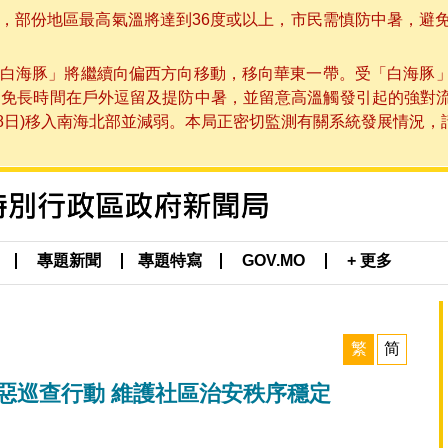
部份地區最高氣溫將達到36度或以上，市民需慎防中暑，避免在烈
白海豚」將繼續向偏西方向移動，移向華東一帶。受「白海豚
避免長時間在戶外逗留及提防中暑，並留意高溫觸發引起的強對
8日)移入南海北部並減弱。本局正密切監測有關系統發展情況，請市
專題新聞
專題特寫
GOV.MO
+ 更多
繁
简
罪惡巡查行動 維護社區治安秩序穩定