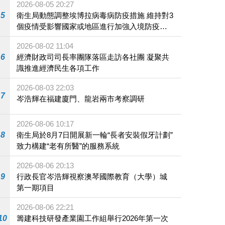
2026-08-05 20:27
5
衛生局動態調整埃博拉病毒病防疫措施 維持對3
個疫情受影響國家或地區進行加強入境防疫措
施
2026-08-02 11:04
6
經濟財政司司長率團隊落區走訪各社團 凝聚共
識推進經濟民生各項工作
2026-08-03 22:03
7
岑浩輝在福建廈門、龍岩兩市考察調研
2026-08-06 10:17
8
衛生局於8月7日開展新一輪“長者安裝假牙計劃”
致力構建“老有所醫”的服務系統
2026-08-06 20:13
9
行政長官岑浩輝視察澳琴國際教育（大學）城
第一期項目
2026-08-06 22:21
10
籌建科技研發產業園工作組舉行2026年第一次