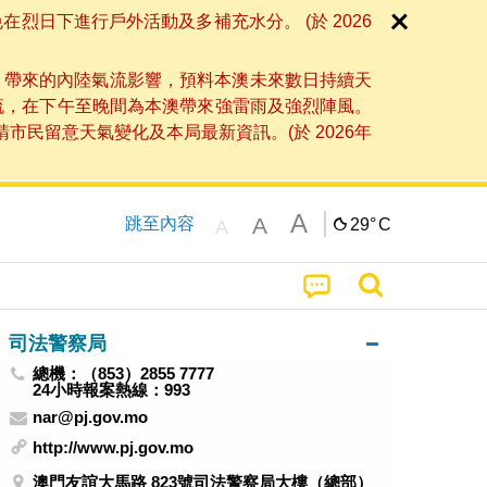
日下進行戶外活動及多補充水分。 (於 2026
」帶來的內陸氣流影響，預料本澳未來數日持續天
流，在下午至晚間為本澳帶來強雷雨及強烈陣風。
民留意天氣變化及本局最新資訊。(於 2026年
A
A
跳至內容
29°
C
A
司法警察局
總機：（853）2855 7777
24小時報案熱線：993
nar@pj.gov.mo
http://www.pj.gov.mo
澳門友誼大馬路 823號司法警察局大樓（總部）