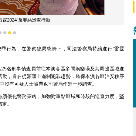
霆2024”反罪惡巡查行動
1
2
3
4
罪行為，在警察總局統籌下，司法警察局持續進行“雷霆
共派出25名刑事偵查員前往本澳各區多間娛樂場及其周邊區域進
活動，旨在從源頭上遏制犯罪趨勢，確保本澳各區治安秩序
，當中沒有可疑人士被帶返司警局作進一步調查。
持續優化警務策略，加強對重點區域和時段的巡查力度，堅
穩定。