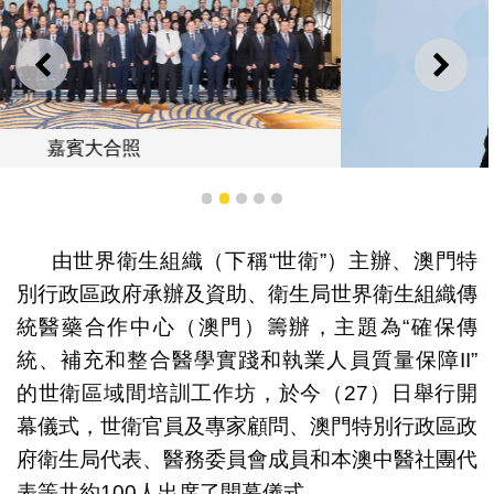
上一則
下一
1
2
3
4
5
由世界衛生組織（下稱“世衛”）主辦、澳門特
別行政區政府承辦及資助、衛生局世界衛生組織傳
統醫藥合作中心（澳門）籌辦，主題為“確保傳
世衛整合醫療服務司魯迪．埃格斯司長於開幕式致辭
統、補充和整合醫學實踐和執業人員質量保障II”
的世衛區域間培訓工作坊，於今（27）日舉行開
幕儀式，世衛官員及專家顧問、澳門特別行政區政
府衛生局代表、醫務委員會成員和本澳中醫社團代
表等共約100人出席了開幕儀式。