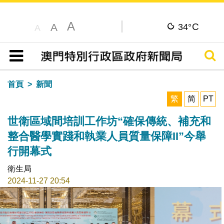
A
C
A
34°
A
搜尋
目錄
首頁
新聞
繁
简
PT
世衛區域間培訓工作坊“確保傳統、補充和
整合醫學實踐和執業人員質量保障II”今舉
行開幕式
衛生局
2024-11-27 20:54