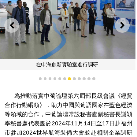
上一則
下一
在申海創新實驗室進行調研
1
2
3
4
5
6
7
8
9
10
11
12
為推動落實中葡論壇第六屆部長級會議《經貿
合作行動綱領》，助力中國與葡語國家在藍色經濟
等領域的合作，中葡論壇常設秘書處副秘書長謝穎
率秘書處代表團於2024年11月14日至17日赴福州
市參加2024世界航海裝備大會並赴相關企業調研