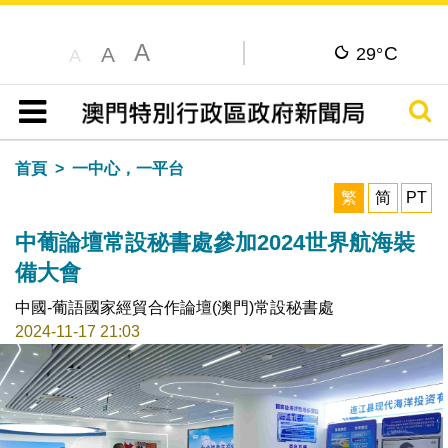
A
C
A
29°
A
搜尋
目錄
首頁
一中心，一平台
繁
简
PT
中葡論壇常設秘書處參加2024世界航海裝
備大會
中國-葡語國家經貿合作論壇(澳門)常設秘書處
2024-11-17 21:03