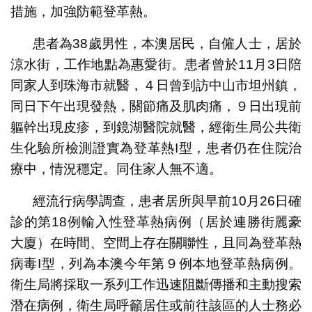
措施，加強防範登革熱。
患者為38歲男性，本澳居民，自僱人士，居於
涼水街，工作地點為惠愛街。患者曾於11月3日陪
同家人到珠海市就醫，４日曾到訪中山市坦州鎮，
同日下午出現發熱，關節痛及肌肉痛，９日出現前
軀幹出現皮疹，到鏡湖醫院就醫，經衛生局公共衛
生化驗所檢測證實為登革熱I型，患者仍在住院治
療中，情況穩定。同住家人無不適。
經流行病學調查，患者居所與早前10月26日確
診的第18例輸入性登革熱病例（居於連勝街麗豪
大廈）在時間、空間上存在關聯性，且同為登革熱
病毒I型，列為本澳今年第９例本地登革熱病例。
衛生局將採取一系列工作迅速阻斷傳播和主動搜索
潛在病例，衛生局呼籲居住或前往該區的人士務必