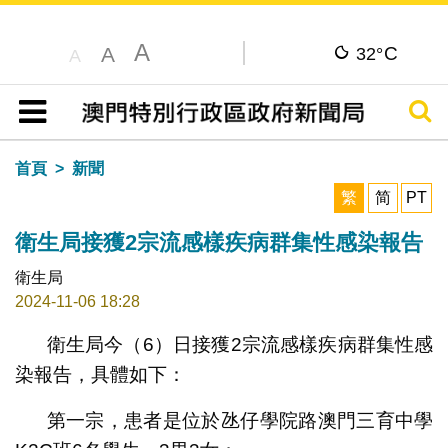
A
C
A
32°
A
搜尋
目錄
首頁
新聞
繁
简
PT
衛生局接獲2宗流感樣疾病群集性感染報告
衛生局
2024-11-06 18:28
衛生局今（6）日接獲2宗流感樣疾病群集性感
染報告，具體如下：
第一宗，患者是位於氹仔學院路澳門三育中學