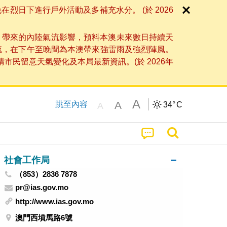
日下進行戶外活動及多補充水分。 (於 2026
」帶來的內陸氣流影響，預料本澳未來數日持續天
流，在下午至晚間為本澳帶來強雷雨及強烈陣風。
民留意天氣變化及本局最新資訊。(於 2026年
A
A
跳至內容
34°
C
A
社會工作局
（853）2836 7878
pr@ias.gov.mo
http://www.ias.gov.mo
澳門西墳馬路6號