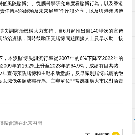
與低風險賭博）、從腦科學研究角度看賭博行為，以及香港
負責任博彩的經驗及未來展望”作座談分享，以及與港澳賭博
博失調防治機構大力支持，自6月起推出逾140場次的宣傳
調防治資訊，同時鼓勵正受賭博問題困擾人士及早求助，接
，本澳賭博失調流行率從2007年的6%下降至2022年的
009年的16.2%上升至2023年的64.9%，成績有目共睹。
少年宣傳預防賭博和主動求助意識，及早識別賭博成癮的徵
度以減低各類成癮行為。主辦單位非常感謝廣大巿民對負責
次聯席會議在北京召開