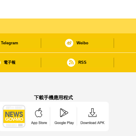
Telegram
Weibo
電子報
RSS
下載手機應用程式
澳門政府新聞 APP - App Store 下載
澳門政府新聞 APP - Google Pla
澳門政府新聞 APP -