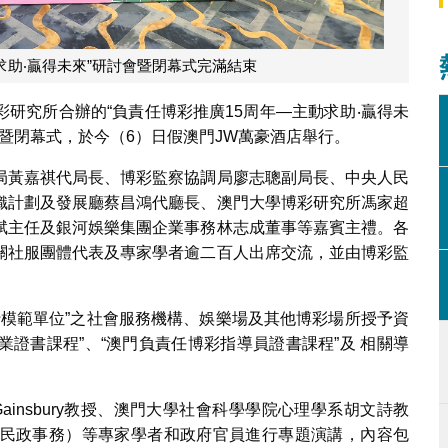
求助‧贏得未來”研討會暨閉幕式完滿結束
研究所合辦的“負責任博彩推廣15周年—主動求助‧贏得未
ture）”研討會暨閉幕式，於今（6）日假澳門JW萬豪酒店舉行。
局黃嘉祺代局長、博彩監察協調局廖志聰副局長、中央人民
織計劃及發展廳蔡昌鴻代廳長、澳門大學博彩研究所馮家超
斌主任及銀河娛樂集團企業事務林志成董事等嘉賓主禮。各
關社服團體代表及專家學者逾二百人出席交流，並由博彩監
行模範單位”之社會服務機構、娛樂場及其他博彩場所授予資
業證書課程”、“澳門負責任博彩指導員證書課程”及 相關導
Gainsbury教授、澳門大學社會科學學院心理學系胡文詩教
民政事務）等專家學者和政府官員進行專題演講，內容包