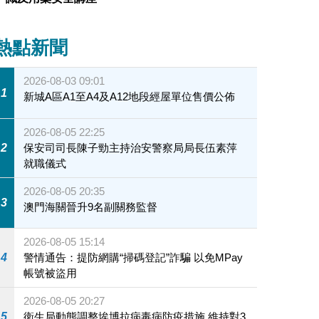
熱點新聞
2026-08-03 09:01
1
新城A區A1至A4及A12地段經屋單位售價公佈
2026-08-05 22:25
2
保安司司長陳子勁主持治安警察局局長伍素萍
就職儀式
2026-08-05 20:35
3
澳門海關晉升9名副關務監督
2026-08-05 15:14
4
警情通告：提防網購“掃碼登記”詐騙 以免MPay
帳號被盜用
2026-08-05 20:27
5
衛生局動態調整埃博拉病毒病防疫措施 維持對3