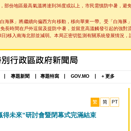
部份地區最高氣溫將達到36度或以上，市民需慎防中暑，避免在烈
白海豚」將繼續向偏西方向移動，移向華東一帶。受「白海豚
避免長時間在戶外逗留及提防中暑，並留意高溫觸發引起的強對
8日)移入南海北部並減弱。本局正密切監測有關系統發展情況，請市
專題新聞
專題特寫
GOV.MO
+ 更多
繁
简
PT
‧贏得未來”研討會暨閉幕式完滿結束