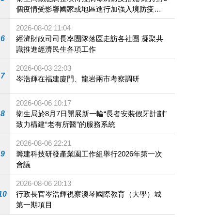
個疫情受影響國家或地區進行加強入境防疫措
施
2026-08-02 11:04
6
經濟財政司司長率團隊落區走訪各社團 凝聚共
識推進經濟民生各項工作
2026-08-03 22:03
7
岑浩輝在福建廈門、龍岩兩市考察調研
2026-08-06 10:17
8
衛生局於8月7日開展新一輪“長者安裝假牙計劃”
致力構建“老有所醫”的服務系統
2026-08-06 22:21
9
籌建科技研發產業園工作組舉行2026年第一次
會議
2026-08-06 20:13
10
行政長官岑浩輝視察澳琴國際教育（大學）城
第一期項目