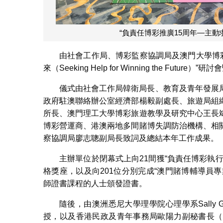
“負責任博彩推廣15周年—主動
由社會工作局、博彩監察協調局及澳門大學博彩
來（Seeking Help for Winning the Fu
儀式由社會工作局韓衛局長、教育及青年發展
政府駐澳聯絡辦公室經濟部楊毅副處長、旅遊局組
所長、澳門理工大學博彩旅遊教學及研究中心王長
博彩營運商、港澳兩地多間賭博失調防治機構、相
察協調局廖志聰副局長致詞及總結本年工作成果。
主辦單位於閉幕式上向21間獲“負責任博彩執
格獎座，以及向201位分別完成“澳門賭博輔導員專
師證書課程的人士頒發證書。
隨後，由澳洲悉尼大學理學院心理學系Sally 
授，以及香港民政及青年事務局歐陽力副秘書長（