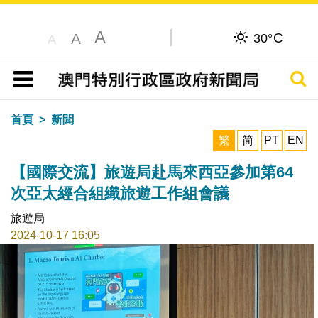
A
C
A
30°
A
搜尋
目錄
首頁
新聞
繁
简
PT
EN
【國際交流】旅遊局赴馬來西亞參加第64
次亞太經合組織旅遊工作組會議
旅遊局
2024-10-17 16:05