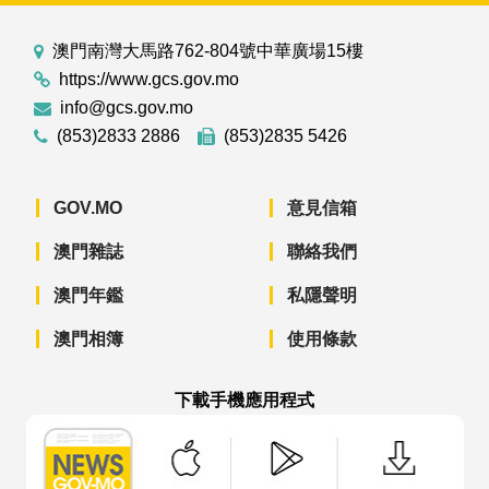
澳門南灣大馬路762-804號中華廣場15樓
https://www.gcs.gov.mo
info@gcs.gov.mo
(853)2833 2886
(853)2835 5426
GOV.MO
意見信箱
澳門雜誌
聯絡我們
澳門年鑑
私隱聲明
澳門相簿
使用條款
下載手機應用程式
澳門政府新聞 APP - App Store 下載
澳門政府新聞 APP - Googl
澳門政府新聞 