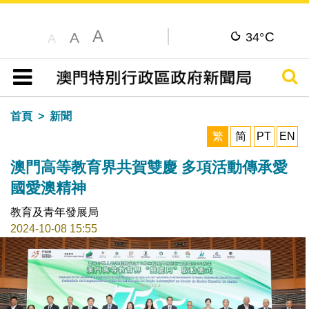
A
C
A
34°
A
搜尋
目錄
首頁
新聞
繁
简
PT
EN
澳門高等教育界共賀雙慶 多項活動傳承愛
國愛澳精神
教育及青年發展局
2024-10-08 15:55